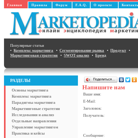
Главная
Правила
Форум
F.A.Q.
О проекте
Контакт
Популярные статьи
•
Комплекс маркетинга
•
Сегментирование рынка
•
Продукт
•
Маркетинговая стратегия
•
SWOT-анализ
•
Бренд
Поделиться…
РАЗДЕЛЫ
Напишите нам
Основы маркетинга
Ваше имя:
Комплекс маркетинга
E-Mail:
Парадигмы маркетинга
Заголовок:
Маркетинговые стратегии
Исследования и анализ
Получатель:
Отдельные направления
Управление маркетингом
Практика и кейсы
Сообщение: