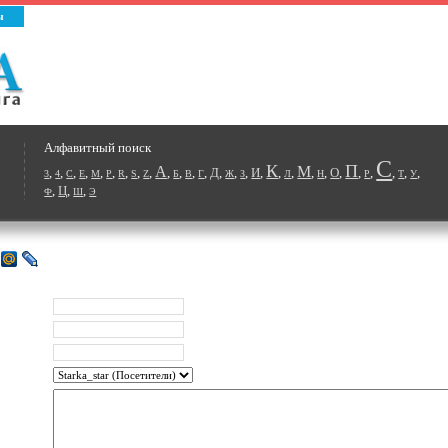
ы
Алфавитный поиск
С
К
П
А
М
,
,
,
,
,
,
,
,
,
,
,
,
,
Д
,
,
,
И
,
,
,
,
,
О
,
,
,
,
,
,
3
4
C
E
M
P
R
S
Z
Б
В
Г
Ж
З
Л
Н
Р
Т
У
,
Ц
,
,
Ф
Ш
Э