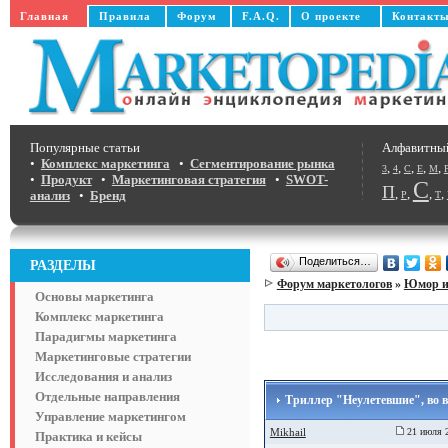
Главная
Правила
Форум
F.A.Q.
О проекте
Контакт
Популярные статьи
Алфавитны
•
Комплекс маркетинга
•
Сегментирование рынка
,
,
,
,
,
3
4
C
E
M
•
Продукт
•
Маркетинговая стратегия
•
SWOT-
С
П
,
,
,
,
анализ
•
Бренд
Р
Т
Поделиться…
РАЗДЕЛЫ
Форум маркетологов
»
Юмор и
Основы маркетинга
Комплекс маркетинга
Парадигмы маркетинга
Маркетинговые стратегии
Исследования и анализ
Отдельные направления
Триллер "Неулетевшие", во в
Управление маркетингом
Mikhail
21 июля 2
Практика и кейсы