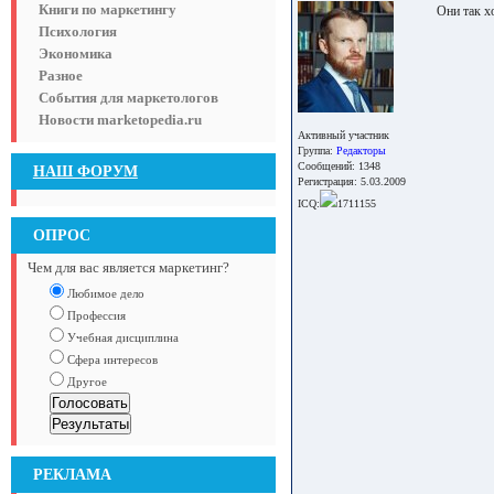
Книги по маркетингу
Они так хо
Психология
Экономика
Разное
События для маркетологов
Новости marketopedia.ru
Активный участник
Группа:
Редакторы
Сообщений: 1348
НАШ ФОРУМ
Регистрация: 5.03.2009
ICQ:
1711155
ОПРОС
Чем для вас является маркетинг?
Любимое дело
Профессия
Учебная дисциплина
Сфера интересов
Другое
РЕКЛАМА