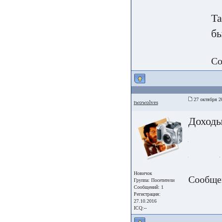
Та
бы
Со
27 октября 2
twowolves
Доходы
восста
зрения
Новичок
Сообще
Группа:
Посетители
Сообщений: 1
Регистрация:
27.10.2016
ICQ:--