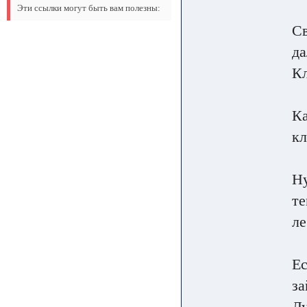
Эти ссылки могут быть вам полезны:
Св
да
К
Ка
кл
Ну
те
ле
Ес
за
Лу