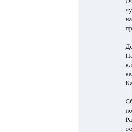
Об
чу
на
пр
До
Па
кл
ве
Ка
Сб
по
Ра
ос