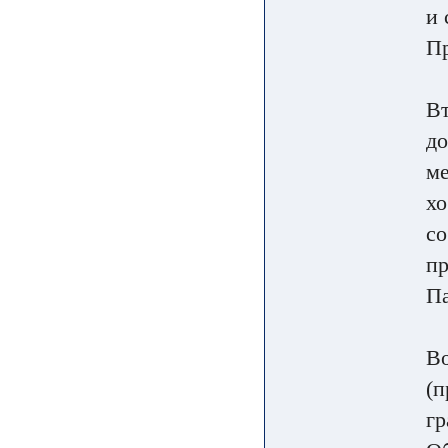
и 
П
Вт
до
ме
хо
со
пр
П
Во
(п
гр