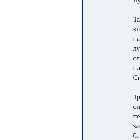
Та
кл
на
лу
ог
пл
С
Тр
он
пе
за
бе