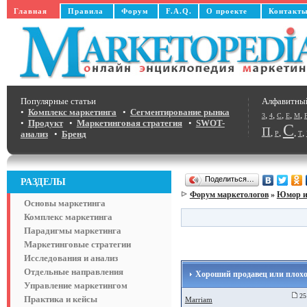
Главная
Правила
Форум
F.A.Q.
О проекте
Контакт
Популярные статьи
Алфавитны
•
Комплекс маркетинга
•
Сегментирование рынка
,
,
,
,
,
3
4
C
E
M
•
Продукт
•
Маркетинговая стратегия
•
SWOT-
С
П
,
,
,
,
анализ
•
Бренд
Р
Т
Поделиться…
РАЗДЕЛЫ
Форум маркетологов
»
Юмор и
Основы маркетинга
Комплекс маркетинга
Парадигмы маркетинга
Маркетинговые стратегии
Исследования и анализ
Отдельные направления
Хороший продавец или плохой
Управление маркетингом
25
Практика и кейсы
Marriam