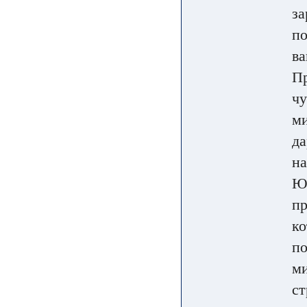
за
по
ва
Пр
чу
ми
да
на
Юм
пр
ко
по
ми
ст