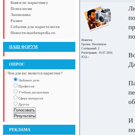
Книги по маркетингу
Лю
Психология
Экономика
по
Разное
пр
События для маркетологов
Новости marketopedia.ru
по
Новичок
Группа:
Посетители
НАШ ФОРУМ
Сообщений: 2
Регистрация: 19.07.2016
Во
ICQ:--
Дж
ОПРОС
Чем для вас является маркетинг?
Любимое дело
Па
Профессия
пе
Учебная дисциплина
Сфера интересов
об
Другое
И 
по
РЕКЛАМА