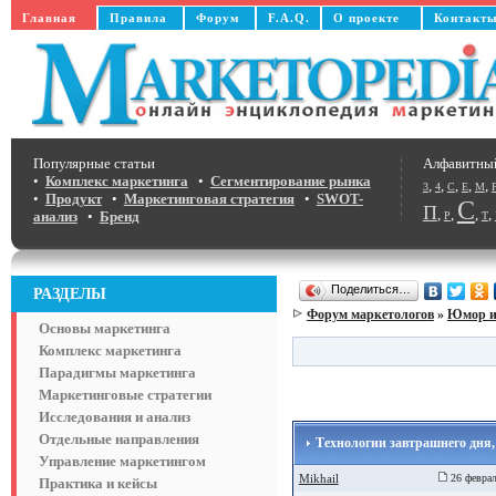
Главная
Правила
Форум
F.A.Q.
О проекте
Контакт
Популярные статьи
Алфавитны
•
Комплекс маркетинга
•
Сегментирование рынка
,
,
,
,
,
3
4
C
E
M
•
Продукт
•
Маркетинговая стратегия
•
SWOT-
С
П
,
,
,
,
анализ
•
Бренд
Р
Т
Поделиться…
РАЗДЕЛЫ
Форум маркетологов
»
Юмор и
Основы маркетинга
Комплекс маркетинга
Парадигмы маркетинга
Маркетинговые стратегии
Исследования и анализ
Отдельные направления
Технологии завтрашнего дня,
Управление маркетингом
Mikhail
26 феврал
Практика и кейсы