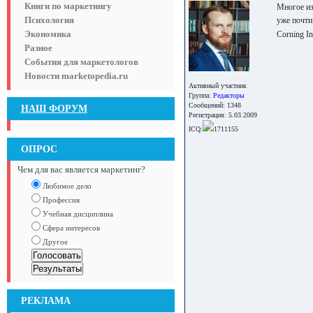
Книги по маркетингу
Многое из
Психология
уже почти
Экономика
Corning In
Разное
События для маркетологов
Новости marketopedia.ru
Активный участник
Группа:
Редакторы
Сообщений: 1348
НАШ ФОРУМ
Регистрация: 5.03.2009
ICQ:
1711155
ОПРОС
Чем для вас является маркетинг?
Любимое дело
Профессия
Учебная дисциплина
Сфера интересов
Другое
РЕКЛАМА