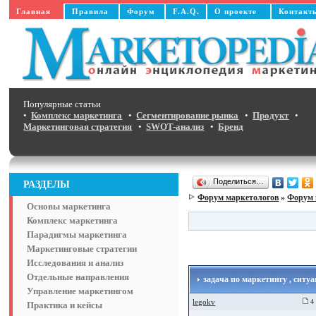
Главная
Правила
Форум
F.A.Q.
О проекте
Контакт
Популярные статьи
•
Комплекс маркетинга
•
Сегментирование рынка
•
Продукт
•
Маркетинговая стратегия
•
SWOT-анализ
•
Бренд
Поделиться…
РАЗДЕЛЫ
Форум маркетологов
»
Форум 
Основы маркетинга
Комплекс маркетинга
Парадигмы маркетинга
Маркетинговые стратегии
Исследования и анализ
Отдельные направления
задача по маркетингу , ситу
Управление маркетингом
legokv
4 
Практика и кейсы