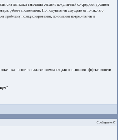
сть: она пыталась завоевать сегмент покупателей со средним уровнем
овара, работе с клиентами. Но покупателей смущало не только это:
рует проблему позиционирования, понимания потребителей и
рынке и как использовала это компания для повышения эффективности
фирм?
Сообщение #
2