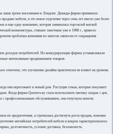
дела лишь тремя магазинами в Лондоне. Дважды фирма принимала
 продаже мебели, и это новое отделение через семь лет имело уже более
ров и еще одну компанию, которая занималась торговлей мягкой
еской конъюнктуры, ставшее заметным уже в 1988 г., привело
 времени проблемы компании во многом зависели от сокращения
внем доходов потребителей. Но конкурирующие фирмы устанавливали
ляемые интенсивным продвижением товаров.
ло отмечено, что улучшение дизайна практически не влияет на уровень
огда они переезжают в новый дом. Растущие семьи, которые покупают
дом. Когда фирма Queensway стала использовать тактику скидок с цен,
ах с профессиональным обслуживанием, она отпугнула многих
чала их предпочтения, а стремилась достигнуть роста продаж, изменяя
редпочтение английских потребителей мебели и ковров характеризовалось
рмы, долговечность, условие доставки, безопасность.