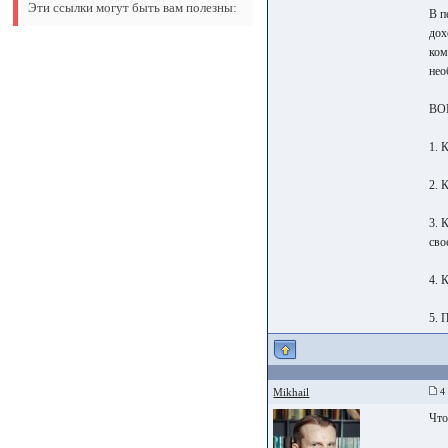
Эти ссылки могут быть вам полезны:
В п
дох
ком
нео
ВО
1. 
2. 
3. 
сво
4. 
5. 
Mikhail
4 
Что