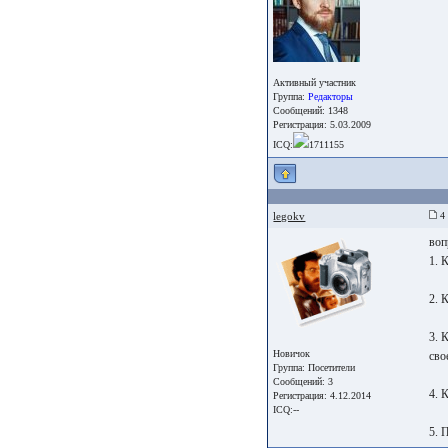
Активный участник
Группа:
Редакторы
Сообщений: 1348
Регистрация: 5.03.2009
ICQ:
1711155
legokv
4 
воп
1. 
2. 
3. 
Новичок
сво
Группа:
Посетители
Сообщений: 3
4. 
Регистрация: 4.12.2014
ICQ:--
5. 