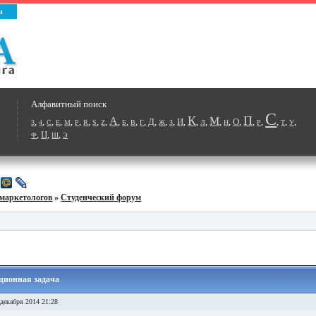
ы
Алфавитный поиск
С
К
П
А
М
,
,
,
,
,
,
,
,
,
,
,
,
,
Д
,
,
,
И
,
,
,
,
,
О
,
,
,
,
,
,
3
4
C
E
M
P
R
S
Z
Б
В
Г
Ж
З
Л
Н
Р
Т
У
,
Ц
,
,
Ф
Ш
Э
маркетологов
»
Студенческий форум
ационная задача
декабря 2014 21:28