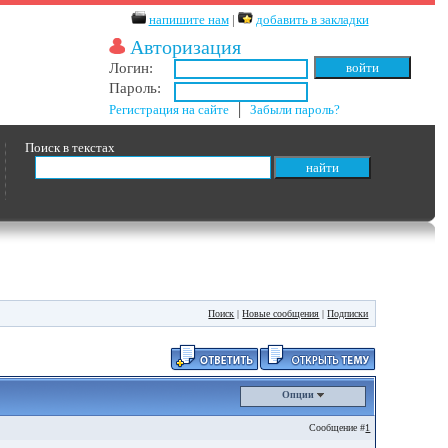
напишите нам
|
добавить в закладки
Авторизация
Логин:
Пароль:
Регистрация на сайте
│
Забыли пароль?
Поиск в текстах
Поиск
|
Новые сообщения
|
Подписки
Опции
Сообщение #
1