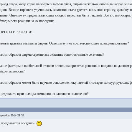
ериод спада, когда спрос на ковры и мебель упал, фирма несколько изменила направленно
одов. Вскоре торговля улучшилась, компания стала уделять внимание сервису, дизайну т
пания Queensway, предоставляющая скидки, перестала быть таковой. Все это иллюстри
бходимости реакции на их поведение.
ПРОСЫ И ЗАДАНИЯ
Каковы целевые сегменты фирмы Queensway и ее соответствующее позиционирование?
Каким образом фирма стремилась охватить дополнительные сегменты?
Какие факторы в наибольшей степени влияли на принятие решения о покупке на данном 
ей деятельности?
Каким образом может быть изучено отношение покупателей к товарам конкурирующих 
Предложите пути выхода компании из сложного положения?
декабря 2014 21:32
 предлагается обсудить?