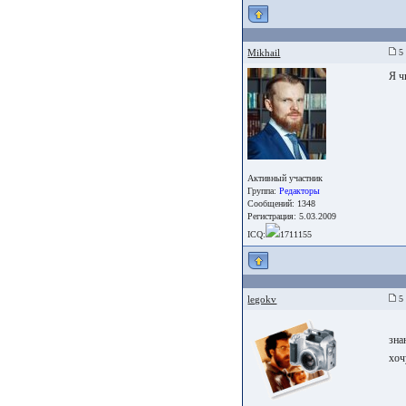
Mikhail
5 
Я ч
Активный участник
Группа:
Редакторы
Сообщений: 1348
Регистрация: 5.03.2009
ICQ:
1711155
legokv
5 
зна
хоч