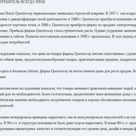
ТРЕБИТЕЛЬ ВСЕГДА ПРАВ
ма Harris Queensway первоначально занималась торговлей коврами. В 1957 г. она вла
ения о диверсификации своей деятельности: в 1980 г. Queensway приобрела компанию по
ырехсот торговых точек; в 1986 г. Queensway приобрела фирму по продаже электротова
елью. Прибыль фирмы Queensway стала стремительно расти. Однако ухудшение экономич
панию к гибели. Попытка восстановить компанию в 1990 г. провалилась. В этот период
ходов потребителей.
ледование показало, что цены на товары фирмы Queensway вполне сопоставимы с уро
ее гибкие цены, предлагали разнообразные скидки, привлекательные кредиты, подкреп
одясь в большом убытке, фирма Queensway не могла снижать цены для роста продаж. Бы
даж.
кетинговые исследования показали, что товары начинают привлекать внимание людей, к
ый дом по необходимости, более состоятельны, предпочитают многокомнатные дома с са
обеспечив наличие необходимого ассортимента товаров в хорошо обставленных магазин
упателей.
пания игнорировала принципы маркетинга: она не консультировала покупателей и не изу
ы. В 90-е гг. в структуре компании не было даже отдела маркетинга. В конце 80-х гг. п
дующими параметрами: качество и соответствующая его уровню цена, дизайн и имидж фи