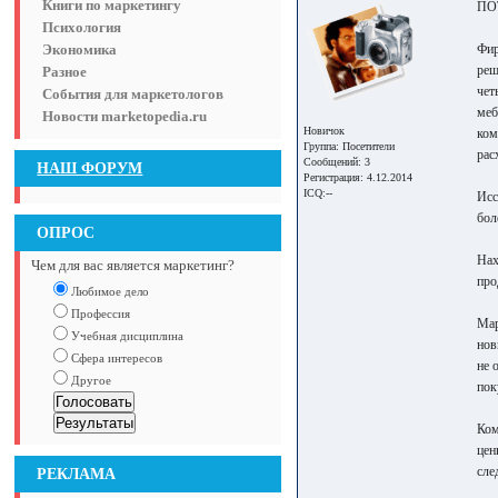
Книги по маркетингу
ПО
Психология
Экономика
Фир
реш
Разное
чет
События для маркетологов
меб
Новости marketopedia.ru
Новичок
ком
Группа:
Посетители
рас
Сообщений: 3
НАШ ФОРУМ
Регистрация: 4.12.2014
ICQ:--
Исс
бол
ОПРОС
Нах
Чем для вас является маркетинг?
про
Любимое дело
Профессия
Мар
Учебная дисциплина
нов
Сфера интересов
не 
Другое
пок
Ком
цен
сле
РЕКЛАМА