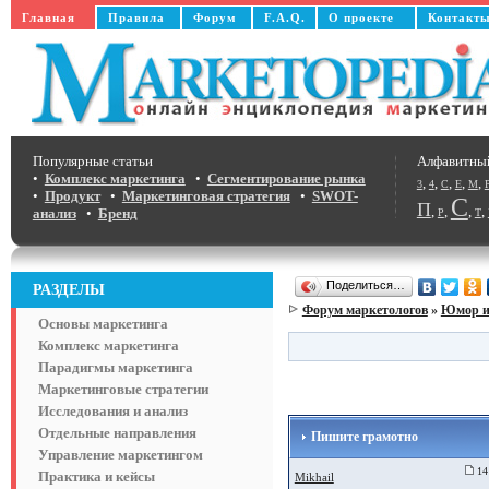
Главная
Правила
Форум
F.A.Q.
О проекте
Контакт
Популярные статьи
Алфавитны
•
Комплекс маркетинга
•
Сегментирование рынка
,
,
,
,
,
3
4
C
E
M
•
Продукт
•
Маркетинговая стратегия
•
SWOT-
С
П
,
,
,
,
анализ
•
Бренд
Р
Т
Поделиться…
РАЗДЕЛЫ
Форум маркетологов
»
Юмор и
Основы маркетинга
Комплекс маркетинга
Парадигмы маркетинга
Маркетинговые стратегии
Исследования и анализ
Отдельные направления
Пишите грамотно
Управление маркетингом
14
Практика и кейсы
Mikhail