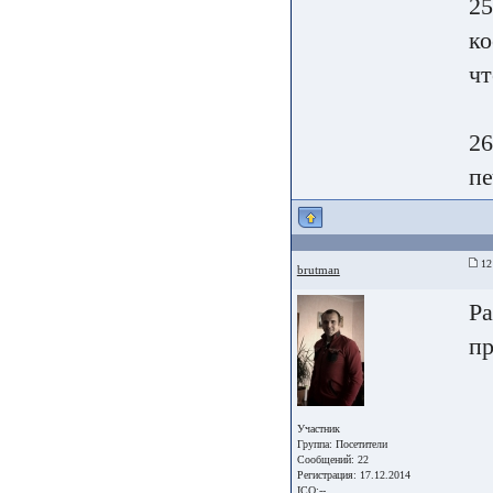
25
ко
чт
26
пе
12 
brutman
Ра
пр
Участник
Группа:
Посетители
Сообщений: 22
Регистрация: 17.12.2014
ICQ:--