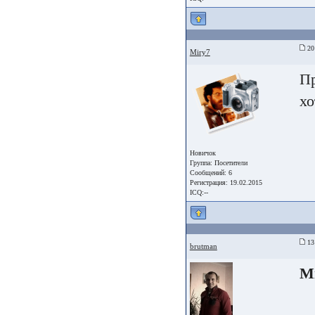
20 
Miry7
Пр
хо
Новичок
Группа:
Посетители
Сообщений: 6
Регистрация: 19.02.2015
ICQ:--
13 
brutman
M