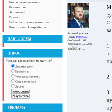
Книги по маркетингу
Ма
Психология
Экономика
су
Разное
Сл
События для маркетологов
Новости marketopedia.ru
ва
Активный участник
Группа:
Редакторы
НАШ ФОРУМ
Сообщений: 1348
Регистрация: 5.03.2009
1.
ICQ:
1711155
о
ОПРОС
пр
Чем для вас является маркетинг?
Любимое дело
Профессия
2.
Учебная дисциплина
Сфера интересов
Другое
3.
н
пр
РЕКЛАМА