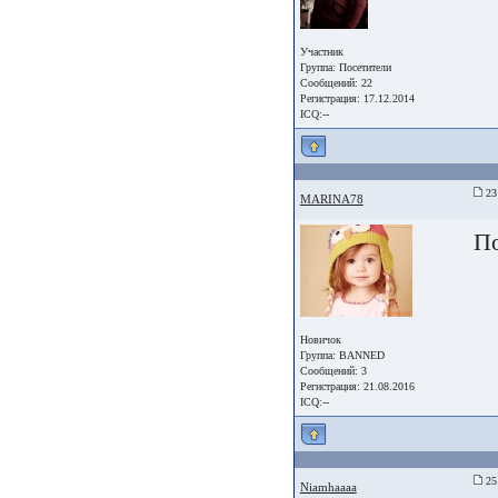
Участник
Группа:
Посетители
Сообщений: 22
Регистрация: 17.12.2014
ICQ:--
23 
MARINA78
П
Новичок
Группа: BANNED
Сообщений: 3
Регистрация: 21.08.2016
ICQ:--
25 
Niamhaaaa