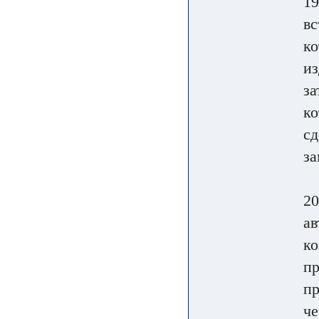
19
вс
к
из
за
ко
сд
за
20
ав
ко
пр
пр
че