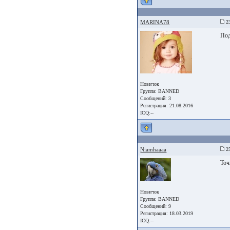
MARINA78
23
По
Новичок
Группа: BANNED
Сообщений: 3
Регистрация: 21.08.2016
ICQ:--
Niamhaaaa
25
Точ
Новичок
Группа: BANNED
Сообщений: 9
Регистрация: 18.03.2019
ICQ:--