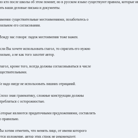
о кто после школы об этом помнит, но в русском языке существуют правила, которые 
ать ваши деловые письма и документы.
Заменяя существительные местоимениями, позаботьтесь о
вильном его согласовании.
Между нас говоря: падеж местоимения тоже важен.
Если Вы хочете использовать глагол, то спрягать его нужно
вильно, а не как того захотит автор.
Глагол, кроме того, всегда должны согласовываться в числе
уществительными.
Не надо нигде не использовать лишних отрицаний.
Плохо зная грамматику, сложные конструкции должны
требляться с осторожностью.
Kоторые являются придаточными предложениями, составлять
о правильно.
Мы хотим отметить, что менять лицо, от имени которого
ется изложение, автор этих строк не рекомендует.