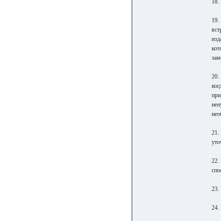
18.
19.
вст
изд
кот
зам
20.
ког
при
нен
нео
21.
уто
22.
спо
23.
24.