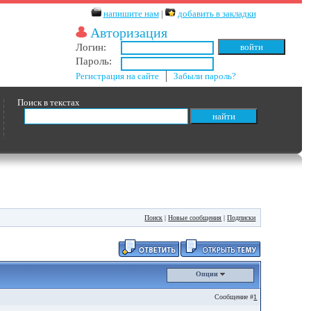
напишите нам
|
добавить в закладки
Авторизация
Логин:
Пароль:
Регистрация на сайте
│
Забыли пароль?
Поиск в текстах
Поиск
|
Новые сообщения
|
Подписки
Опции
Сообщение #
1