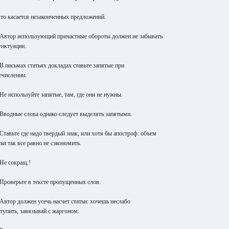
Что касается незаконченных предложений.
 Автор использующий причастные обороты должен не забывать
унктуации.
 В письмах статьях докладах ставьте запятые при
ечислении.
 Не используйте запятые, там, где они не нужны.
 Вводные слова однако следует выделять запятыми.
 Ставьте где надо твердый знак, или хотя бы апостроф: объем
тьи так все равно не сэкономить.
 Не сокращ.!
 Проверьте в тексте пропущенных слов.
 Автор должен усечь насчет статьи: хочешь неслабо
тупить, завязывай с жаргоном.