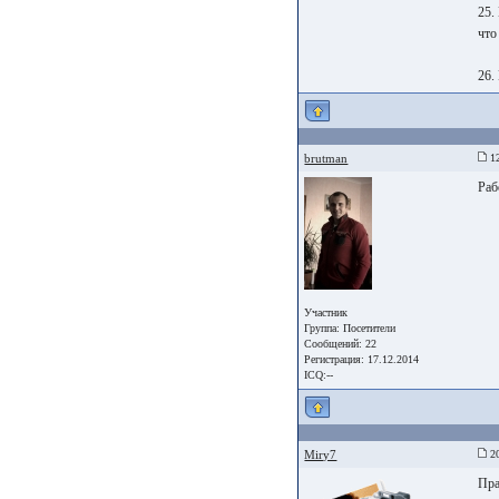
25.
что
26.
brutman
12
Раб
Участник
Группа:
Посетители
Сообщений: 22
Регистрация: 17.12.2014
ICQ:--
Miry7
20
Пра