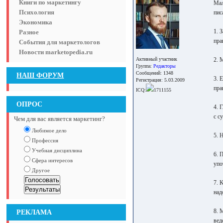
Книги по маркетингу
Мал
Психология
пис
Экономика
1. 
Разное
пра
События для маркетологов
Новости marketopedia.ru
Активный участник
2. 
Группа:
Редакторы
Сообщений: 1348
НАШ ФОРУМ
3. 
Регистрация: 5.03.2009
пра
ICQ:
1711155
ОПРОС
4. 
с с
Чем для вас является маркетинг?
Любимое дело
5. 
Профессия
Учебная дисциплина
6. 
Сфера интересов
упо
Другое
7. 
над
8. 
РЕКЛАМА
вед