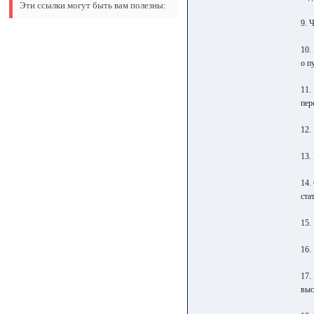
Эти ссылки могут быть вам полезны:
9. 
10.
о п
11.
пер
12.
13.
14.
ста
15.
16.
17.
выс