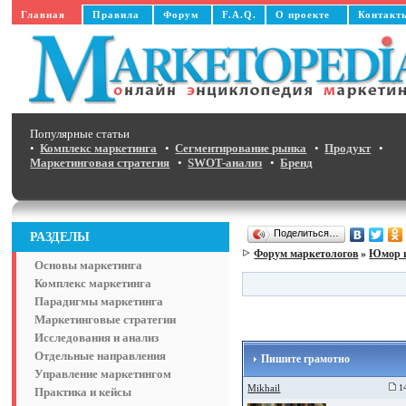
Главная
Правила
Форум
F.A.Q.
О проекте
Контакт
Популярные статьи
•
Комплекс маркетинга
•
Сегментирование рынка
•
Продукт
•
Маркетинговая стратегия
•
SWOT-анализ
•
Бренд
Поделиться…
РАЗДЕЛЫ
Форум маркетологов
»
Юмор 
Основы маркетинга
Комплекс маркетинга
Парадигмы маркетинга
Маркетинговые стратегии
Исследования и анализ
Отдельные направления
Пишите грамотно
Управление маркетингом
Mikhail
14
Практика и кейсы