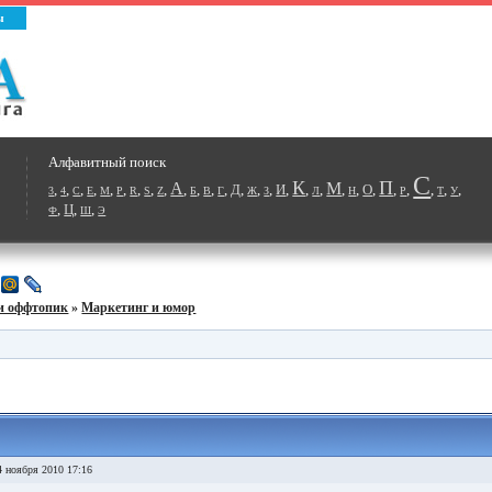
ы
Алфавитный поиск
С
К
П
А
М
,
,
,
,
,
,
,
,
,
,
,
,
,
Д
,
,
,
И
,
,
,
,
,
О
,
,
,
,
,
,
3
4
C
E
M
P
R
S
Z
Б
В
Г
Ж
З
Л
Н
Р
Т
У
,
Ц
,
,
Ф
Ш
Э
и оффтопик
»
Маркетинг и юмор
 ноября 2010 17:16