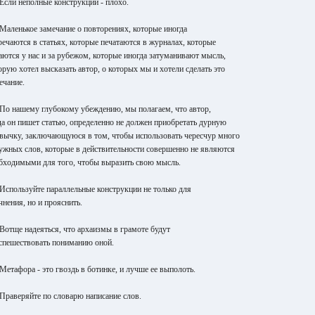
 Если неполные конструкции - плохо.
 Маленькое замечание о повторениях, которые иногда
речаются в статьях, которые печатаются в журналах, которые
аются у нас и за рубежом, которые иногда затуманивают мысль,
орую хотел высказать автор, о которых мы и хотели сделать это
ечание.
 По нашему глубокому убеждению, мы полагаем, что автор,
да он пишет статью, определенно не должен приобретать дурную
вычку, заключающуюся в том, чтобы использовать чересчур много
ужных слов, которые в действительности совершенно не являются
бходимыми для того, чтобы выразить свою мысль.
 Используйте параллельные конструкции не только для
чнения, но и прояснить.
 Вотще надеяться, что архаизмы в грамоте будут
спешествовать пониманию оной.
 Метафора - это гвоздь в ботинке, и лучше ее выполоть.
 Праверяйте по словарю написание слов.