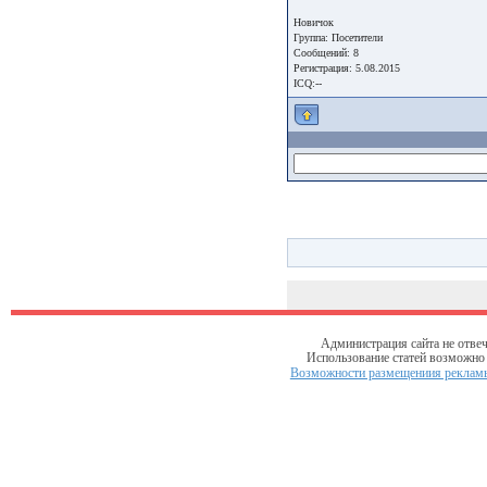
Новичок
Группа:
Посетители
Сообщений: 8
Регистрация: 5.08.2015
ICQ:--
Администрация сайта не отвеч
Использование статей возможно т
Возможности размещениия рекламы