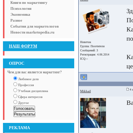
Книги по маркетингу
Психология
Зд
Экономика
По
Разное
События для маркетологов
Ка
Новости marketopedia.ru
п
Новичок
НАШ ФОРУМ
Группа:
Посетители
Сообщений: 3
Регистрация: 4.06.2014
К
ICQ:--
ОПРОС
це
Чем для вас является маркетинг?
Любимое дело
Профессия
4 
Учебная дисциплина
Mikhail
Сфера интересов
Ва
Другое
РЕКЛАМА