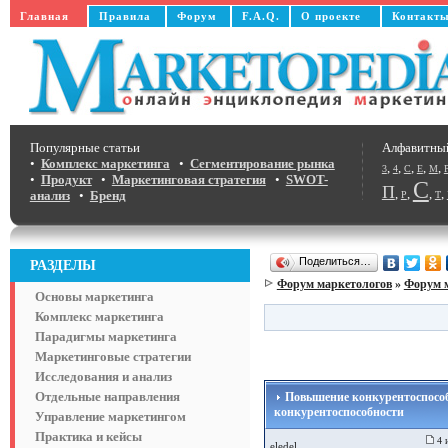
Главная
Правила
Форум
F.A.Q.
О проекте
Контакт
Популярные статьи
Алфавитны
•
Комплекс маркетинга
•
Сегментирование рынка
,
,
,
,
,
3
4
C
E
M
•
Продукт
•
Маркетинговая стратегия
•
SWOT-
С
П
,
,
,
,
анализ
•
Бренд
Р
Т
Поделиться…
РАЗДЕЛЫ
Форум маркетологов
»
Форум 
Основы маркетинга
Комплекс маркетинга
Парадигмы маркетинга
Маркетинговые стратегии
Исследования и анализ
Отдельные направления
Повышение конкурентоспособ
конкурентоспособности
Управление маркетингом
Практика и кейсы
4 
eledel