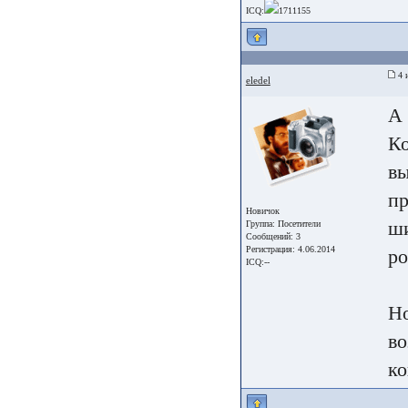
ICQ:
1711155
4 
eledel
А 
Ко
вы
пр
Новичок
ши
Группа:
Посетители
Сообщений: 3
Регистрация: 4.06.2014
ро
ICQ:--
Но
во
ко