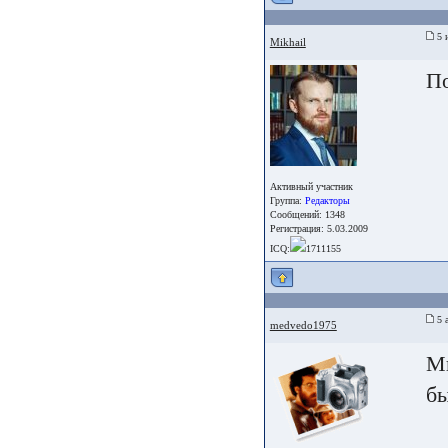
5 
Mikhail
П
Активный участник
Группа:
Редакторы
Сообщений: 1348
Регистрация: 5.03.2009
ICQ:
1711155
5 а
medvedo1975
Мн
бы