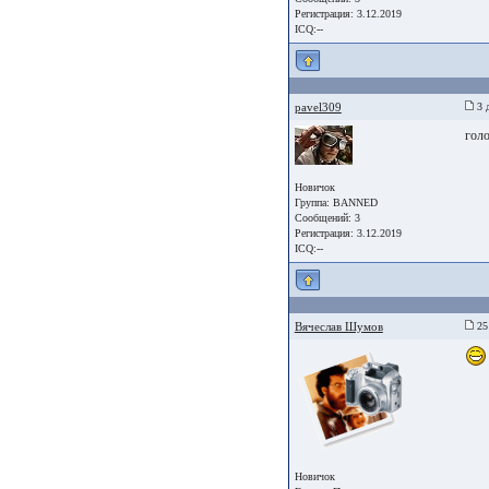
Регистрация: 3.12.2019
ICQ:--
pavel309
3 д
гол
Новичок
Группа: BANNED
Сообщений: 3
Регистрация: 3.12.2019
ICQ:--
Вячеслав Шумов
25
Новичок