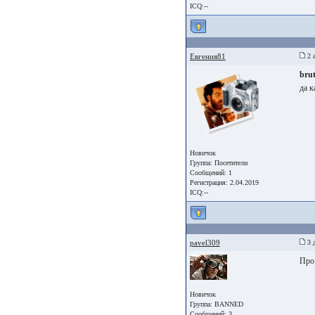
ICQ:--
Евгения81
2 а
bru
да к
Новичок
Группа:
Посетители
Сообщений: 1
Регистрация: 2.04.2019
ICQ:--
pavel309
3 д
Про 
Новичок
Группа: BANNED
Сообщений: 3