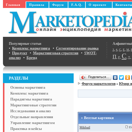
Главная
Правила
Форум
F.A.Q.
О проекте
Контакт
Популярные статьи
Алфавитны
•
Комплекс маркетинга
•
Сегментирование рынка
,
,
,
,
,
3
4
C
E
M
•
Продукт
•
Маркетинговая стратегия
•
SWOT-
С
П
,
,
,
,
анализ
•
Бренд
Р
Т
Поделиться…
РАЗДЕЛЫ
Форум маркетологов
»
Юмор и
Основы маркетинга
Комплекс маркетинга
Парадигмы маркетинга
Маркетинговые стратегии
Исследования и анализ
Отдельные направления
Веселые картинки
Управление маркетингом
Mikhail
15 
Практика и кейсы