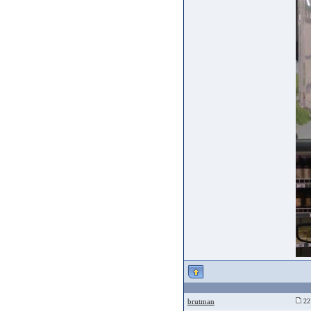
brutman
22 