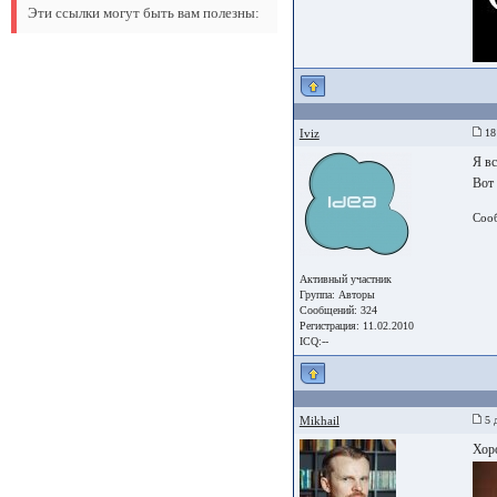
Эти ссылки могут быть вам полезны:
Iviz
18 
Я вс
Вот 
Соо
Активный участник
Группа:
Авторы
Сообщений: 324
Регистрация: 11.02.2010
ICQ:--
Mikhail
5 д
Хор