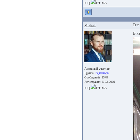
ICQ:
1711155
Mikhail
31 
В к
Активный участник
Группа:
Редакторы
Сообщений: 1348
Регистрация: 5.03.2009
ICQ:
1711155