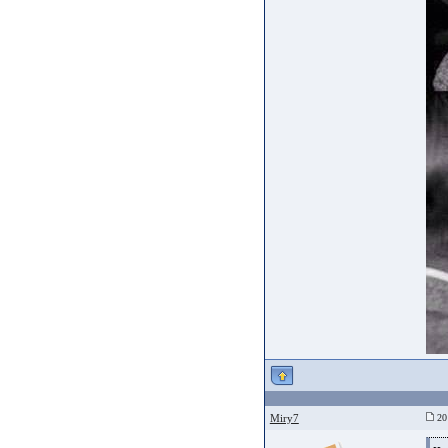
Miry7
20 