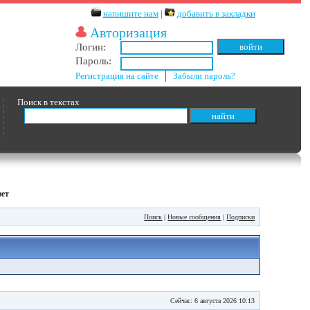
напишите нам
|
добавить в закладки
Авторизация
Логин:
Пароль:
Регистрация на сайте
│
Забыли пароль?
Поиск в текстах
вет
Поиск
|
Новые сообщения
|
Подписки
Сейчас: 6 августа 2026 10:13