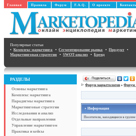
Главная
Правила
Форум
F.A.Q.
О проекте
Контакт
Популярные статьи
•
Комплекс маркетинга
•
Сегментирование рынка
•
Продукт
•
Маркетинговая стратегия
•
SWOT-анализ
•
Бренд
Поделиться…
РАЗДЕЛЫ
Форум маркетологов
»
Форум 
Основы маркетинга
Комплекс маркетинга
Парадигмы маркетинга
Маркетинговые стратегии
Информация
Исследования и анализ
Посетители, находящиеся в групп
Отдельные направления
Управление маркетингом
Практика и кейсы