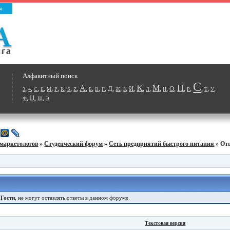
ы
Алфавитный поиск
С
К
П
А
М
,
,
,
,
,
,
,
,
,
,
,
,
,
Д
,
,
,
И
,
,
,
,
,
О
,
,
,
,
,
,
3
4
C
E
M
P
R
S
Z
Б
В
Г
Ж
З
Л
Н
Р
Т
У
,
Ц
,
,
Ф
Ш
Э
маркетологов
»
Студенческий форум
»
Cеть предприятий быстрого питания
» От
е
Гости
, не могут оставлять ответы в данном форуме.
Текстовая версия