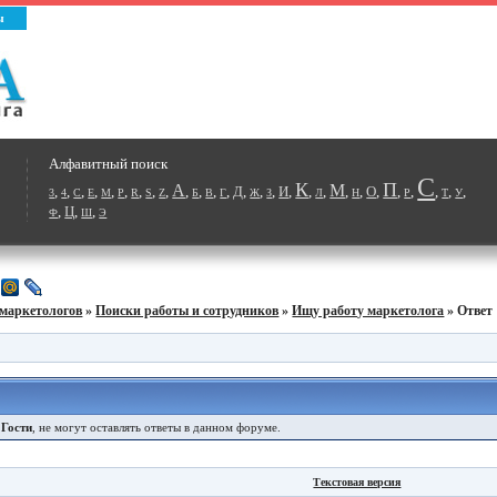
ы
Алфавитный поиск
С
К
П
А
М
,
,
,
,
,
,
,
,
,
,
,
,
,
Д
,
,
,
И
,
,
,
,
,
О
,
,
,
,
,
,
3
4
C
E
M
P
R
S
Z
Б
В
Г
Ж
З
Л
Н
Р
Т
У
,
Ц
,
,
Ф
Ш
Э
маркетологов
»
Поиски работы и сотрудников
»
Ищу работу маркетолога
» Ответ
е
Гости
, не могут оставлять ответы в данном форуме.
Текстовая версия