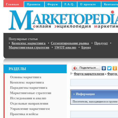
Главная
Правила
Форум
F.A.Q.
О проекте
Контакт
Популярные статьи
•
Комплекс маркетинга
•
Сегментирование рынка
•
Продукт
•
Маркетинговая стратегия
•
SWOT-анализ
•
Бренд
Поделиться…
РАЗДЕЛЫ
Форум маркетологов
»
Форум 
Основы маркетинга
Комплекс маркетинга
Парадигмы маркетинга
Маркетинговые стратегии
Информация
Исследования и анализ
Посетители, находящиеся в групп
Отдельные направления
Управление маркетингом
Практика и кейсы