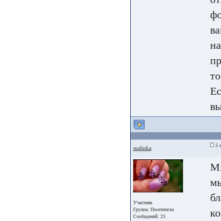
фо
ва
на
пр
то
Ес
вы
5 
malinka
Mi
мы
бл
Участник
Группа:
Посетители
ко
Сообщений: 23