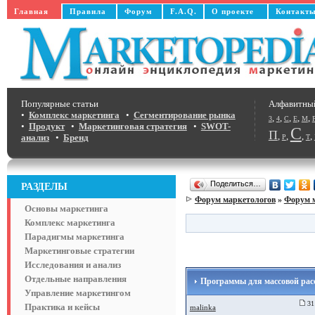
Главная
Правила
Форум
F.A.Q.
О проекте
Контакт
Популярные статьи
Алфавитны
•
Комплекс маркетинга
•
Сегментирование рынка
,
,
,
,
,
3
4
C
E
M
•
Продукт
•
Маркетинговая стратегия
•
SWOT-
С
П
,
,
,
,
анализ
•
Бренд
Р
Т
Поделиться…
РАЗДЕЛЫ
Форум маркетологов
»
Форум 
Основы маркетинга
Комплекс маркетинга
Парадигмы маркетинга
Маркетинговые стратегии
Исследования и анализ
Отдельные направления
Программы для массовой рас
Управление маркетингом
31 
Практика и кейсы
malinka