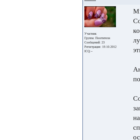
Mi
Со
ко
Участник
Группа:
Посетители
лу
Сообщений: 23
Регистрация: 19.10.2012
эт
ICQ:--
Ан
по
Со
за
на
сп
ос