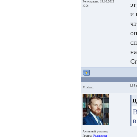
Регистрация: 19.10.2012
эт
ICQ:--
и 
чт
оп
сп
на
Сп
5 
Mikhail
Ц
В
в
Активный участник
Группа:
Редакторы