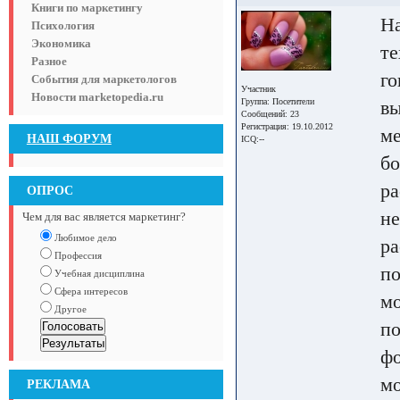
Книги по маркетингу
На
Психология
Экономика
те
Разное
го
События для маркетологов
Участник
Новости marketopedia.ru
Группа:
Посетители
вы
Сообщений: 23
Регистрация: 19.10.2012
ме
НАШ ФОРУМ
ICQ:--
бо
ра
ОПРОС
не
Чем для вас является маркетинг?
Любимое дело
ра
Профессия
по
Учебная дисциплина
Сфера интересов
мо
Другое
по
фо
мо
РЕКЛАМА