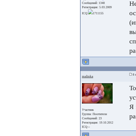
Не
Сообщений: 1348
Регистрация: 5.03.2009
ос
ICQ:
1711155
(и
вы
сп
ра
8 
malinka
То
ус
Я 
Участник
Группа:
Посетители
ра
Сообщений: 23
Регистрация: 19.10.2012
ICQ:--