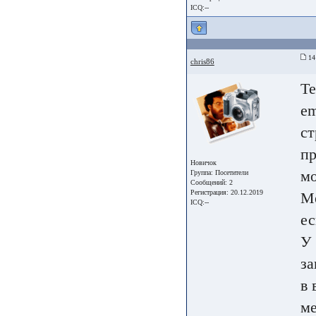
ICQ:--
14 
chris86
Те
em
ст
пр
Новичок
мо
Группа:
Посетители
Сообщений: 2
Регистрация: 20.12.2019
Ме
ICQ:--
ес
У 
за
в 
ме