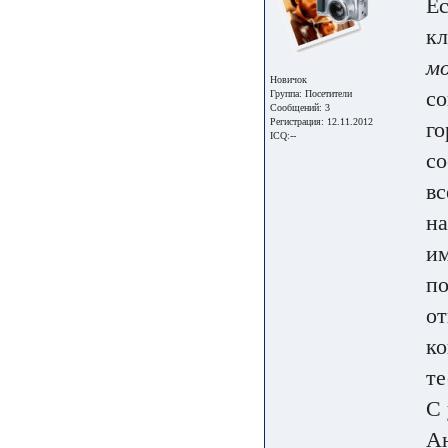
Ес
кл
м
Новичок
со
Группа:
Посетители
Сообщений: 3
Регистрация: 12.11.2012
го
ICQ:--
со
вс
на
им
по
от
ко
те
С 
А