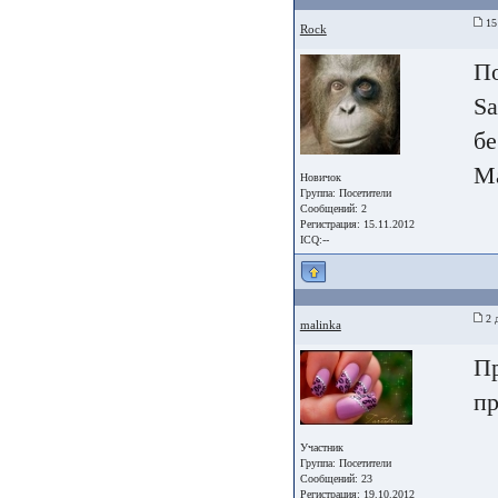
15
Rock
По
Sa
бе
Ma
Новичок
Группа:
Посетители
Сообщений: 2
Регистрация: 15.11.2012
ICQ:--
2 д
malinka
Пр
пр
Участник
Группа:
Посетители
Сообщений: 23
Регистрация: 19.10.2012