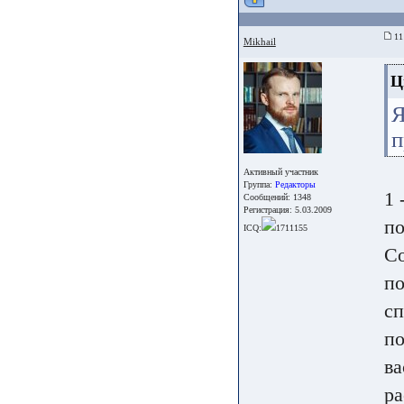
11
Mikhail
Ц
п
Активный участник
Группа:
Редакторы
1 
Сообщений: 1348
Регистрация: 5.03.2009
по
ICQ:
1711155
Со
по
сп
по
ва
ра