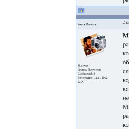
13
Анна Ильина
Mi
ра
ко
об
Новичок
сл
Группа:
Посетители
Сообщений: 3
Регистрация: 12.11.2012
ко
ICQ:--
вс
не
Ми
ра
ко