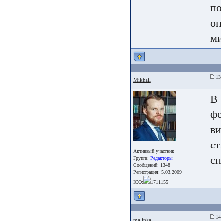
по
оп
м
13
Mikhail
В 
фе
ви
ст
Активный участник
сп
Группа:
Редакторы
Сообщений: 1348
Регистрация: 5.03.2009
ICQ:
1711155
14
malinka