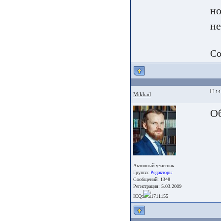
но
не
Со
14
Mikhail
О
Активный участник
Группа:
Редакторы
Сообщений: 1348
Регистрация: 5.03.2009
ICQ:
1711155