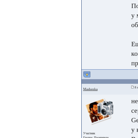
По
у 
об
Ещ
ко
пр
8 
Mashenka
не
се
Ge
у 
Участник
Группа:
Посетители