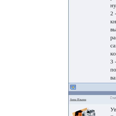
ну
2 
кн
вы
ра
са
ко
3 
по
ва
12
Анна Ильина
Ув