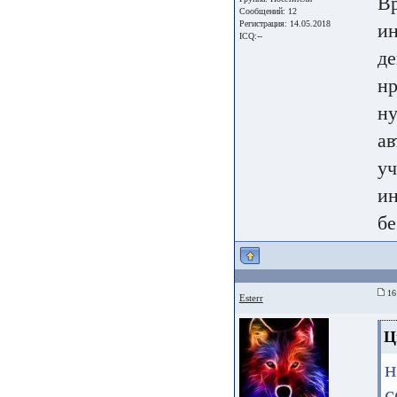
Вр
Сообщений: 12
Регистрация: 14.05.2018
ин
ICQ:--
де
нр
ну
ав
уч
ин
бе
16
Esterr
Ц
н
с