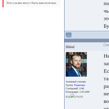
по
Эти ссылки могут быть вам полезны:
чь
эт
Бу
31 
Mikhail
Не
за
Ес
та
Активный участник
ра
Группа:
Редакторы
Сообщений: 1348
Регистрация: 5.03.2009
не
ICQ:
1711155
во
от