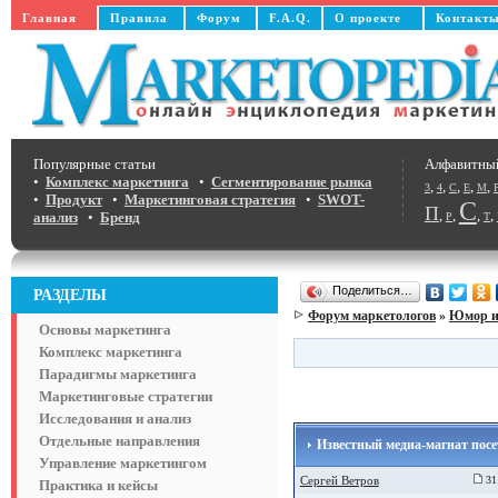
Главная
Правила
Форум
F.A.Q.
О проекте
Контакт
Популярные статьи
Алфавитны
•
Комплекс маркетинга
•
Сегментирование рынка
,
,
,
,
,
3
4
C
E
M
•
Продукт
•
Маркетинговая стратегия
•
SWOT-
С
П
,
,
,
,
анализ
•
Бренд
Р
Т
Поделиться…
РАЗДЕЛЫ
Форум маркетологов
»
Юмор и
Основы маркетинга
Комплекс маркетинга
Парадигмы маркетинга
Маркетинговые стратегии
Исследования и анализ
Отдельные направления
Известный медиа-магнат посе
Управление маркетингом
Сергей Ветров
31 
Практика и кейсы