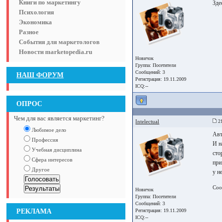
Книги по маркетингу
Зде
Психология
Экономика
Разное
События для маркетологов
Новости marketopedia.ru
Новичок
Группа:
Посетители
Сообщений: 3
НАШ ФОРУМ
Регистрация: 19.11.2009
ICQ:--
ОПРОС
Чем для вас является маркетинг?
Intelectual
21
Любимое дело
Авт
Профессия
И н
Учебная дисциплина
сто
Сфера интересов
при
Другое
у н
Соо
Новичок
Группа:
Посетители
Сообщений: 3
РЕКЛАМА
Регистрация: 19.11.2009
ICQ:--