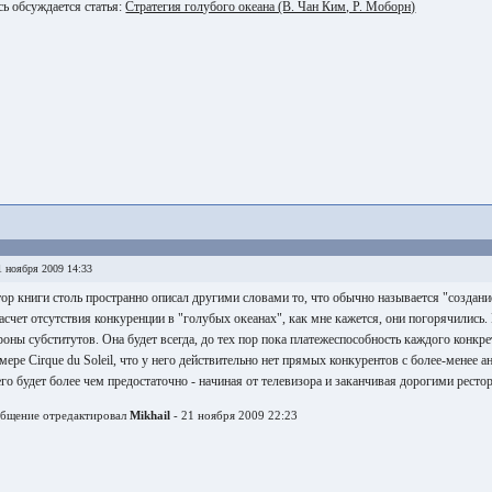
сь обсуждается статья:
Стратегия голубого океана (В. Чан Ким, Р. Моборн)
 ноября 2009 14:33
ор книги столь пространно описал другими словами то, что обычно называется "создани
асчет отсутствия конкуренции в "голубых океанах", как мне кажется, они погорячились.
роны субститутов. Она будет всегда, до тех пор пока платежеспособность каждого конк
мере Cirque du Soleil, что у него действительно нет прямых конкурентов с более-менее
его будет более чем предостаточно - начиная от телевизора и заканчивая дорогими ресто
бщение отредактировал
Mikhail
- 21 ноября 2009 22:23