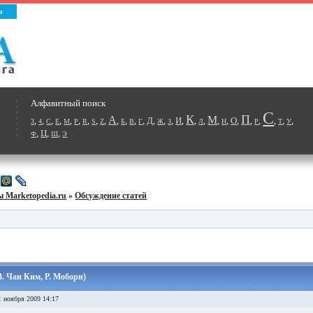
ы
Алфавитный поиск
С
К
П
А
М
,
,
,
,
,
,
,
,
,
,
,
,
,
Д
,
,
,
И
,
,
,
,
,
О
,
,
,
,
,
,
3
4
C
E
M
P
R
S
Z
Б
В
Г
Ж
З
Л
Н
Р
Т
У
,
Ц
,
,
Ф
Ш
Э
 Marketopedia.ru
»
Обсуждение статей
В. Чан Ким, Р. Моборн)
 ноября 2009 14:17