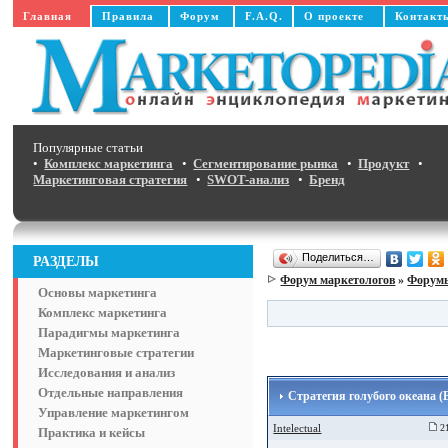
Главная
Правила
Форум
F.A.Q.
О проекте
Контакт
Популярные статьи
•
Комплекс маркетинга
•
Сегментирование рынка
•
Продукт
•
Маркетинговая стратегия
•
SWOT-анализ
•
Бренд
Поделиться…
РАЗДЕЛЫ
Форум маркетологов
»
Форумы
Основы маркетинга
Комплекс маркетинга
Парадигмы маркетинга
Маркетинговые стратегии
Исследования и анализ
Отдельные направления
Стратегия голубого океана (
Управление маркетингом
Intelectual
21
Практика и кейсы