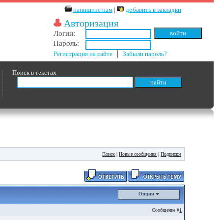
напишите нам
|
добавить в закладки
Авторизация
Логин:
Пароль:
Регистрация на сайте
│
Забыли пароль?
Поиск в текстах
Поиск
|
Новые сообщения
|
Подписки
Опции
Сообщение #
1