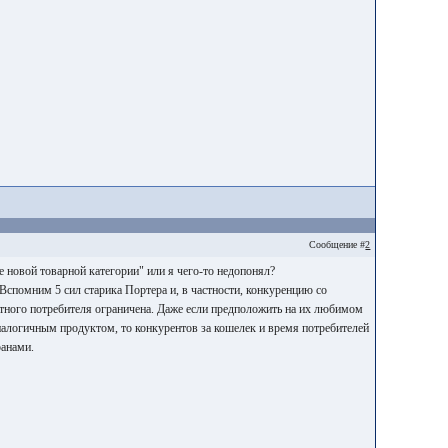
Сообщение #
2
е новой товарной категории" или я чего-то недопонял?
 Вспомним 5 сил старика Портера и, в частности, конкуренцию со
ретного потребителя ограничена. Даже если предположить на их любимом
 аналогичным продуктом, то конкурентов за кошелек и время потребителей
ранами.