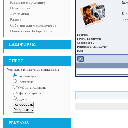
Книги по маркетингу
Все
Психология
Экономика
Есть
врем
Разное
События для маркетологов
Новости marketopedia.ru
Новичок
Группа:
Посетители
Сообщений: 2
НАШ ФОРУМ
Регистрация: 23.10.2019
ICQ:--
ОПРОС
Чем для вас является маркетинг?
Любимое дело
Профессия
Учебная дисциплина
Сфера интересов
Другое
РЕКЛАМА