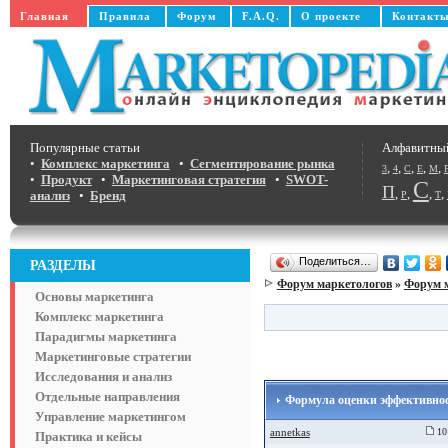
Главная
Правила
Форум
F.A.Q.
О проекте
Контакт
Популярные статьи
Алфавитны
•
Комплекс маркетинга
•
Сегментирование рынка
,
,
,
,
,
3
4
C
E
M
•
Продукт
•
Маркетинговая стратегия
•
SWOT-
С
П
,
,
,
,
анализ
•
Бренд
Р
Т
Поделиться…
РАЗДЕЛЫ
Форум маркетологов
»
Форум 
Основы маркетинга
Комплекс маркетинга
Парадигмы маркетинга
Маркетинговые стратегии
Исследования и анализ
Отдельные направления
Формула оценки эффективно
Управление маркетингом
annetkas
10 
Практика и кейсы