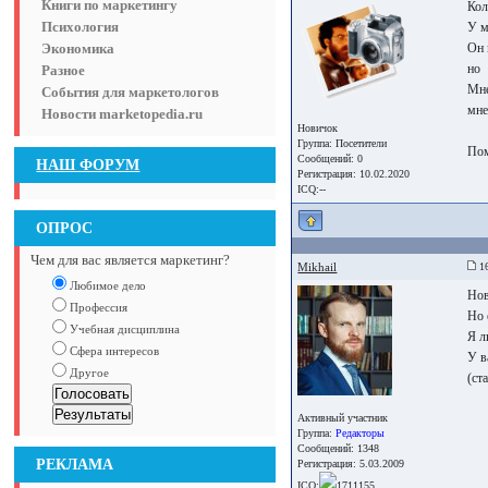
Книги по маркетингу
Кол
Психология
У м
Экономика
Он 
но
Разное
Мне
События для маркетологов
мне
Новости marketopedia.ru
Новичок
Группа:
Посетители
Пом
Сообщений: 0
НАШ ФОРУМ
Регистрация: 10.02.2020
ICQ:--
ОПРОС
Чем для вас является маркетинг?
Mikhail
16
Любимое дело
Нов
Профессия
Но 
Учебная дисциплина
Я л
Сфера интересов
У в
Другое
(ст
Активный участник
Группа:
Редакторы
Сообщений: 1348
РЕКЛАМА
Регистрация: 5.03.2009
ICQ:
1711155