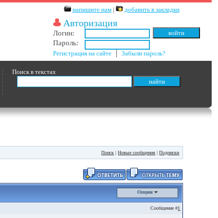
напишите нам
|
добавить в закладки
Авторизация
Логин:
Пароль:
Регистрация на сайте
│
Забыли пароль?
Поиск в текстах
Поиск
|
Новые сообщения
|
Подписки
Опции
Сообщение #
1