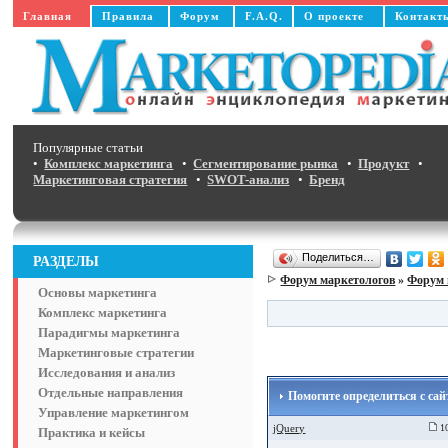
Главная
Правила
Форум
F.A.Q.
О проекте
Контакт
Популярные статьи
•
Комплекс маркетинга
•
Сегментирование рынка
•
Продукт
•
Маркетинговая стратегия
•
SWOT-анализ
•
Бренд
Поделиться…
РАЗДЕЛЫ
Форум маркетологов
»
Форум 
Основы маркетинга
Комплекс маркетинга
Парадигмы маркетинга
Маркетинговые стратегии
Исследования и анализ
Отдельные направления
Помогите определиться с сай
Управление маркетингом
jQuery
10
Практика и кейсы