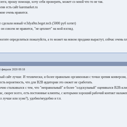
леги, прошу помощи, хочу себя проверить, может со мной что то не так.
еня есть сайт karemarket.ru
мне очень нравится.
 сделали новый vr3dya9m.beget.tech (5000 руб хотят)
 он совсем не нравится, "не цепляет" на мой взгляд.
огите определиться пожалуйста, а то может на новом продажи вырастут, сейчас очень пл
 февраля 2020 09:18
ый сайт лучше. И технически, и более правильно организован с точки зрения конверсии,
есть вероятность, что для В2В аудитории это омжет не сработать.
ично сталкивался с тем, что "неправильный" и более "олдскульный" оценивался В2В-кл
ас, скорее всего, есть постоянные клиенты, с которыми хороший рабочий контакт налаже
ал лучше или хуже?), удобно/неудобно и т.п.