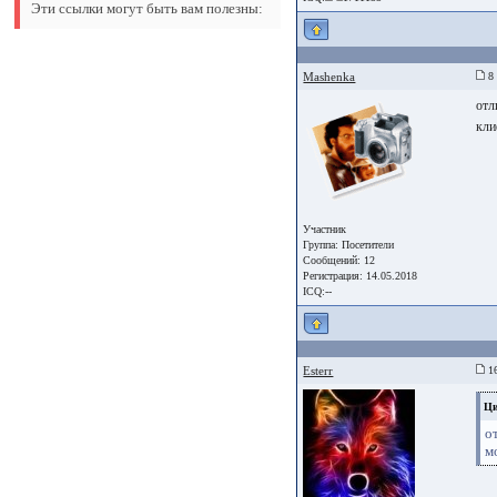
Эти ссылки могут быть вам полезны:
Mashenka
8 
отл
кли
Участник
Группа:
Посетители
Сообщений: 12
Регистрация: 14.05.2018
ICQ:--
Esterr
16
Ци
о
м