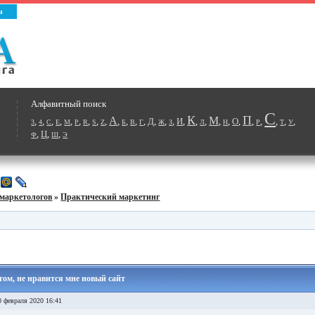
ы
Алфавитный поиск
С
К
П
А
М
,
,
,
,
,
,
,
,
,
,
,
,
,
Д
,
,
,
И
,
,
,
,
,
О
,
,
,
,
,
,
3
4
C
E
M
P
R
S
Z
Б
В
Г
Ж
З
Л
Н
Р
Т
У
,
Ц
,
,
Ф
Ш
Э
маркетологов
»
Практический маркетинг
том, не нравится мне новый сайт
 февраля 2020 16:41