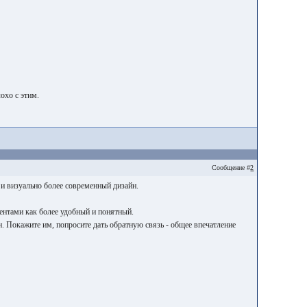
охо с этим.
Сообщение #
2
 и визуально более современный дизайн.
иентами как более удобный и понятный.
н. Покажите им, попросите дать обратную связь - общее впечатление