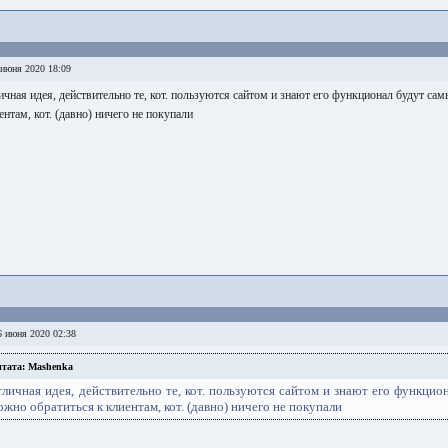
июня 2020 18:09
ичная идея, действительно те, кот. пользуются сайтом и знают его функционал будут с
ентам, кот. (давно) ничего не покупали
 июня 2020 02:38
тата: Mashenka
тличная идея, действительно те, кот. пользуются сайтом и знают его функци
ожно обратиться к клиентам, кот. (давно) ничего не покупали