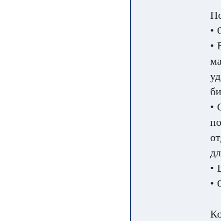
По
• 
• 
ма
уд
би
• 
по
от
дл
• 
• 
К