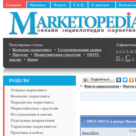
Главная
Правила
Форум
F.A.Q.
О проекте
Контакт
Популярные статьи
Алфавитны
•
Комплекс маркетинга
•
Сегментирование рынка
,
,
,
,
,
3
4
C
E
M
•
Продукт
•
Маркетинговая стратегия
•
SWOT-
С
П
,
,
,
,
анализ
•
Бренд
Р
Т
Поделиться…
РАЗДЕЛЫ
Форум маркетологов
»
Форум 
Основы маркетинга
Комплекс маркетинга
Парадигмы маркетинга
Маркетинговые стратегии
Исследования и анализ
Отдельные направления
OPEN SPACE в центре Моск
Управление маркетингом
22 
Практика и кейсы
Anna Klevo