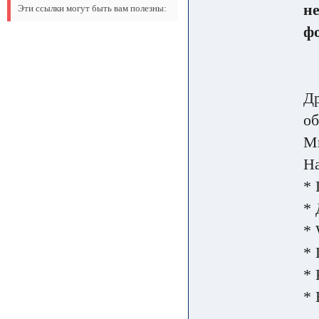
не
Эти ссылки могут быть вам полезны:
ф
Др
о
Мы
Н
* 
* 
* 
*
*
* 