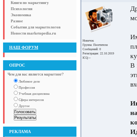
Книги по маркетингу
Др
Психология
Экономика
мо
Разное
События для маркетологов
Новости marketopedia.ru
Им
Новичок
пл
Группа:
Посетители
НАШ ФОРУМ
Сообщений: 0
Регистрация: 22.10.2019
ку
ICQ:--
В 
ОПРОС
эт
Чем для вас является маркетинг?
Любимое дело
в
Профессия
Учебная дисциплина
Сфера интересов
Ищ
Другое
на
к
Ид
РЕКЛАМА