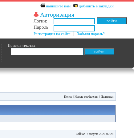
напишите нам
|
добавить в закладки
Авторизация
Логин:
Пароль:
Регистрация на сайте
│
Забыли пароль?
Поиск в текстах
т
Поиск
|
Новые сообщения
|
Подписки
Сейчас: 7 августа 2026 02:28