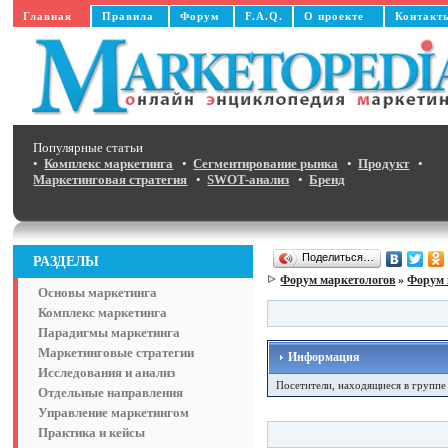
Главная
Правила
Форум
F.A.Q.
О проекте
Контакт
Популярные статьи
•
Комплекс маркетинга
•
Сегментирование рынка
•
Продукт
•
Маркетинговая стратегия
•
SWOT-анализ
•
Бренд
Поделиться…
РАЗДЕЛЫ
Форум маркетологов
»
Форум 
Основы маркетинга
Комплекс маркетинга
Парадигмы маркетинга
Маркетинговые стратегии
Информация
Исследования и анализ
Посетители, находящиеся в групп
Отдельные направления
Управление маркетингом
Практика и кейсы