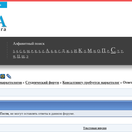
ы
Алфавитный поиск
С
К
П
А
М
,
,
,
,
,
,
,
,
,
,
,
,
,
Д
,
,
,
И
,
,
,
,
,
О
,
,
,
,
,
,
3
4
C
E
M
P
R
S
Z
Б
В
Г
Ж
З
Л
Н
Р
Т
У
,
Ц
,
,
Ф
Ш
Э
маркетологов
»
Студенческий форум
»
Консалтингу-требуется маркетолог
» Отве
е
Гости
, не могут оставлять ответы в данном форуме.
Текстовая версия