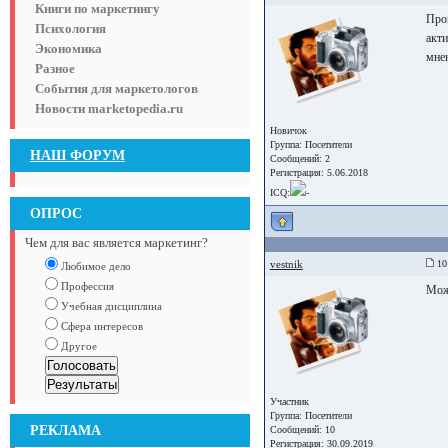
Книги по маркетингу
Пров
Психология
акти
Экономика
мнен
Разное
События для маркетологов
Новости marketopedia.ru
Новичок
Группа:
Посетители
НАШ ФОРУМ
Сообщений: 2
Регистрация: 5.06.2018
ICQ:
-
ОПРОС
Чем для вас является маркетинг?
vestnik
10 
Любимое дело
Профессия
Мож
Учебная дисциплина
Сфера интересов
Другое
Участник
Группа:
Посетители
РЕКЛАМА
Сообщений: 10
Регистрация: 30.09.2019