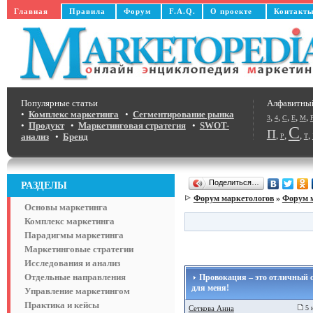
Главная
Правила
Форум
F.A.Q.
О проекте
Контакт
Популярные статьи
Алфавитны
•
Комплекс маркетинга
•
Сегментирование рынка
,
,
,
,
,
3
4
C
E
M
•
Продукт
•
Маркетинговая стратегия
•
SWOT-
С
П
,
,
,
,
анализ
•
Бренд
Р
Т
Поделиться…
РАЗДЕЛЫ
Форум маркетологов
»
Форум 
Основы маркетинга
Комплекс маркетинга
Парадигмы маркетинга
Маркетинговые стратегии
Исследования и анализ
Отдельные направления
Провокация – это отличный с
для меня!
Управление маркетингом
Практика и кейсы
Сеткова Анна
5 