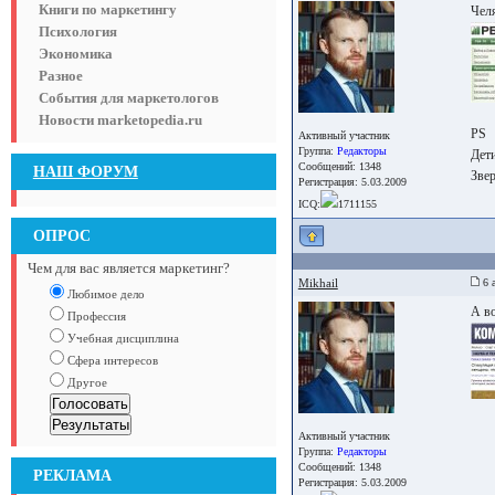
Книги по маркетингу
Челя
Психология
Экономика
Разное
События для маркетологов
Новости marketopedia.ru
PS
Активный участник
Группа:
Редакторы
Дети
Сообщений: 1348
НАШ ФОРУМ
Звер
Регистрация: 5.03.2009
ICQ:
1711155
ОПРОС
Чем для вас является маркетинг?
Mikhail
6 а
Любимое дело
А во
Профессия
Учебная дисциплина
Сфера интересов
Другое
Активный участник
Группа:
Редакторы
Сообщений: 1348
РЕКЛАМА
Регистрация: 5.03.2009