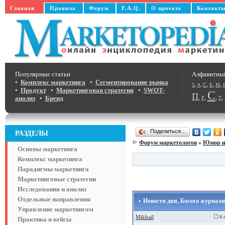
Главная
Правила
Форум
F.A.Q.
О проекте
Контакт
Популярные статьи
Алфавитны
•
Комплекс маркетинга
•
Сегментирование рынка
,
,
,
,
,
3
4
C
E
M
•
Продукт
•
Маркетинговая стратегия
•
SWOT-
С
П
,
,
,
,
анализ
•
Бренд
Р
Т
Поделиться…
РАЗДЕЛЫ
Форум маркетологов
»
Юмор и
Основы маркетинга
Комплекс маркетинга
Парадигмы маркетинга
Маркетинговые стратегии
Исследования и анализ
Отдельные направления
Новости дня, Богата журнал
Управление маркетингом
Mikhail
6 а
Практика и кейсы