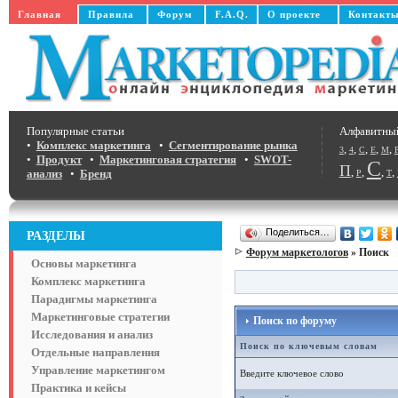
Главная
Правила
Форум
F.A.Q.
О проекте
Контакт
Популярные статьи
Алфавитны
•
Комплекс маркетинга
•
Сегментирование рынка
,
,
,
,
,
3
4
C
E
M
•
Продукт
•
Маркетинговая стратегия
•
SWOT-
С
П
,
,
,
,
анализ
•
Бренд
Р
Т
Поделиться…
РАЗДЕЛЫ
Форум маркетологов
» Поиск
Основы маркетинга
Комплекс маркетинга
Парадигмы маркетинга
Маркетинговые стратегии
Поиск по форуму
Исследования и анализ
Поиск по ключевым словам
Отдельные направления
Управление маркетингом
Введите ключевое слово
Практика и кейсы