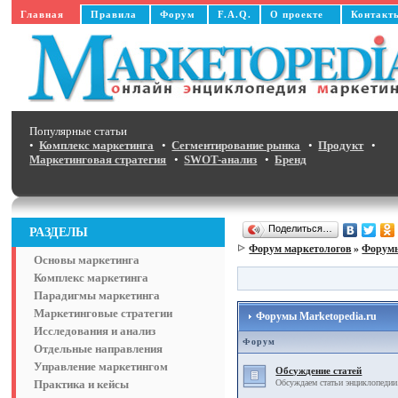
Главная
Правила
Форум
F.A.Q.
О проекте
Контакт
Популярные статьи
•
Комплекс маркетинга
•
Сегментирование рынка
•
Продукт
•
Маркетинговая стратегия
•
SWOT-анализ
•
Бренд
Поделиться…
РАЗДЕЛЫ
Форум маркетологов
»
Форумы
Основы маркетинга
Комплекс маркетинга
Парадигмы маркетинга
Маркетинговые стратегии
Форумы Marketopedia.ru
Исследования и анализ
Форум
Отдельные направления
Управление маркетингом
Обсуждение статей
Практика и кейсы
Обсуждаем статьи энциклопедии