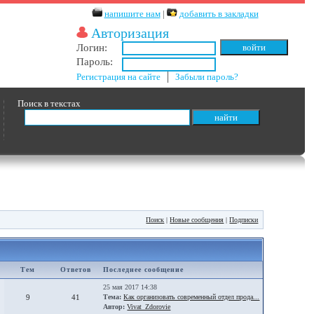
напишите нам
|
добавить в закладки
Авторизация
Логин:
Пароль:
Регистрация на сайте
│
Забыли пароль?
Поиск в текстах
Поиск
|
Новые сообщения
|
Подписки
Тем
Ответов
Последнее сообщение
25 мая 2017 14:38
9
41
Тема:
Как организовать современный отдел прода...
Автор:
Vivat_Zdorovie