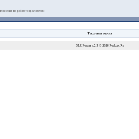
дложения по работе энциклопедии
Текстовая версия
DLE Forum
v.2.3 © 2026
Pocketx.Ru