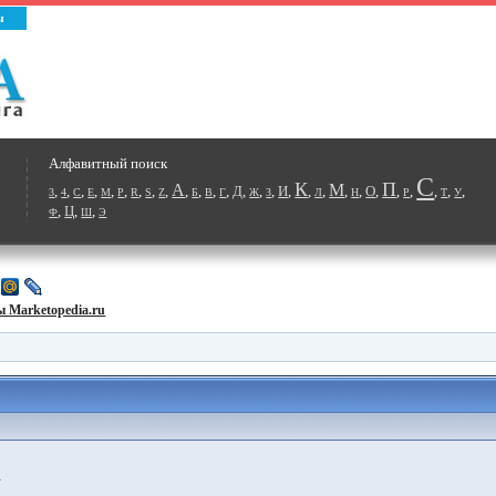
ы
Алфавитный поиск
С
К
П
А
М
,
,
,
,
,
,
,
,
,
,
,
,
,
Д
,
,
,
И
,
,
,
,
,
О
,
,
,
,
,
,
3
4
C
E
M
P
R
S
Z
Б
В
Г
Ж
З
Л
Н
Р
Т
У
,
Ц
,
,
Ф
Ш
Э
 Marketopedia.ru
.