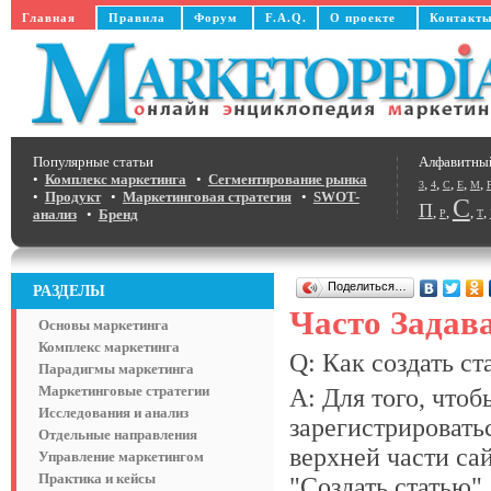
Главная
Правила
Форум
F.A.Q.
О проекте
Контакт
Популярные статьи
Алфавитны
•
Комплекс маркетинга
•
Сегментирование рынка
,
,
,
,
,
3
4
C
E
M
•
Продукт
•
Маркетинговая стратегия
•
SWOT-
С
П
,
,
,
,
анализ
•
Бренд
Р
Т
Поделиться…
РАЗДЕЛЫ
Часто Задав
Основы маркетинга
Комплекс маркетинга
Q: Как создать ст
Парадигмы маркетинга
Маркетинговые стратегии
A: Для того, чтоб
Исследования и анализ
зарегистрировать
Отдельные направления
верхней части са
Управление маркетингом
Практика и кейсы
"Создать статью".