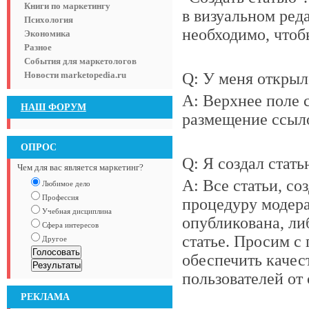
Книги по маркетингу
в визуальном ред
Психология
необходимо, чтоб
Экономика
Разное
События для маркетологов
Новости marketopedia.ru
Q: У меня открыло
A: Верхнее поле с
НАШ ФОРУМ
размещение ссыло
ОПРОС
Q: Я создал стать
Чем для вас является маркетинг?
A: Все статьи, со
Любимое дело
Профессия
процедуру модера
Учебная дисциплина
опубликована, ли
Сфера интересов
статье. Просим с 
Другое
обеспечить качес
пользователей от 
РЕКЛАМА