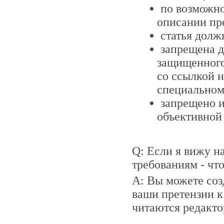
по возможно
описании пре
статья долж
запрещена д
защищенного
со ссылкой н
специальном 
запрещено и
объективной
Q: Если я вижу н
требованиям - чт
A: Вы можете созд
ваши претензии к
читаются редакто