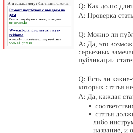
Эти ссылки могут быть вам полезны:
Q: Как долго длит
Ремонт ноутбуков с выездом на
A: Проверка стать
дом
Ремонт ноутбуков с выездом на дом
pc-service.kz
Www.n1-print.ru/naruzhnaya-
Q: Можно ли публ
reklama
www.n1-print.ru/naruzhnaya-reklama
A: Да, это возмож
www.n1-print.ru
серьезных замеча
публикации стате
Q: Есть ли какие-
которых статья н
A: Да, каждая ст
соответств
статья долж
либо инстру
название, и 