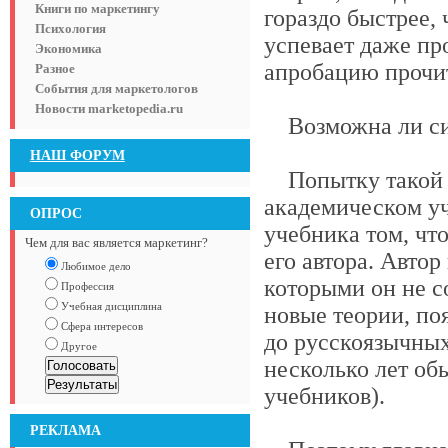
Книги по маркетингу
гораздо быстрее,
Психология
успевает даже пр
Экономика
апробацию прочит
Разное
События для маркетологов
Новости marketopedia.ru
Возможна ли сис
НАШ ФОРУМ
Попытку такой с
академическом уч
ОПРОС
учебника том, чт
Чем для вас является маркетинг?
его автора. Автор
Любимое дело
которыми он не со
Профессия
Учебная дисциплина
новые теории, по
Сфера интересов
до русскоязычных
Другое
несколько лет об
учебников).
РЕКЛАМА