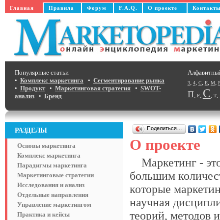
Главная
Правила
Форум
F.A.Q.
О проекте
Контакт
Популярные статьи
Алфавитны
•
Комплекс маркетинга
•
Сегментирование рынка
,
,
,
,
,
3
4
C
E
M
•
Продукт
•
Маркетинговая стратегия
•
SWOT-
С
П
,
,
,
,
анализ
•
Бренд
Р
Т
Поделиться…
РАЗДЕЛЫ
О проекте
Основы маркетинга
Комплекс маркетинга
Маркетинг - это
Парадигмы маркетинга
большим количест
Маркетинговые стратегии
Исследования и анализ
которые маркетин
Отдельные направления
научная дисципли
Управление маркетингом
теорий, методов 
Практика и кейсы