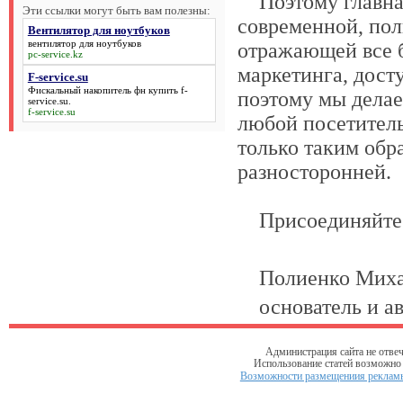
Поэтому главная 
Эти ссылки могут быть вам полезны:
современной, пол
Вентилятор для ноутбуков
вентилятор для ноутбуков
отражающей все б
pc-service.kz
маркетинга, дост
F-service.su
Фискальный накопитель фн купить
f-
поэтому мы делае
service.su
.
f-service.su
любой посетитель
только таким обр
разносторонней.
Присоединяйтес
Полиенко Михаил
основатель и авт
Администрация сайта не отвеч
Использование статей возможно т
Возможности размещениия рекламы