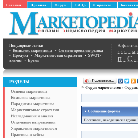
Главная
Правила
Форум
F.A.Q.
О проекте
Контакт
Популярные статьи
Алфавитны
•
Комплекс маркетинга
•
Сегментирование рынка
,
,
,
,
,
3
4
C
E
M
•
Продукт
•
Маркетинговая стратегия
•
SWOT-
С
П
,
,
,
,
анализ
•
Бренд
Р
Т
Поделиться…
РАЗДЕЛЫ
Форум маркетологов
»
Форумы 
Основы маркетинга
Комплекс маркетинга
Парадигмы маркетинга
Маркетинговые стратегии
Сообщение форума
Исследования и анализ
Посетители, находящиеся в группе
Отдельные направления
Управление маркетингом
Практика и кейсы