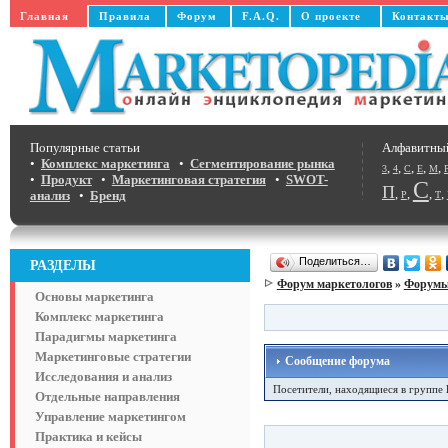
Главная
Правила
Форум
F.A.Q.
О проекте
Контакт
Популярные статьи
Алфавитны
•
Комплекс маркетинга
•
Сегментирование рынка
,
,
,
,
,
3
4
C
E
M
•
Продукт
•
Маркетинговая стратегия
•
SWOT-
С
П
,
,
,
,
анализ
•
Бренд
Р
Т
Поделиться…
РАЗДЕЛЫ
Форум маркетологов
»
Форумы 
Основы маркетинга
Комплекс маркетинга
Парадигмы маркетинга
Маркетинговые стратегии
Сообщение форума
Исследования и анализ
Посетители, находящиеся в группе
Отдельные направления
Управление маркетингом
Практика и кейсы