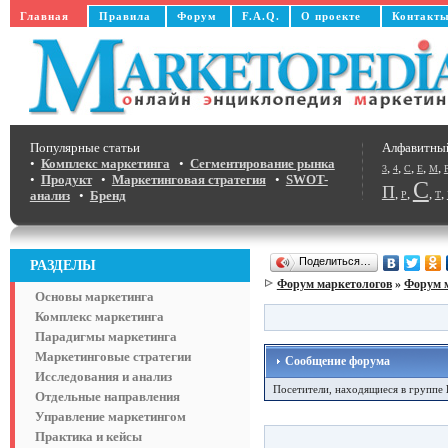
Главная
Правила
Форум
F.A.Q.
О проекте
Контакт
Популярные статьи
Алфавитны
•
Комплекс маркетинга
•
Сегментирование рынка
,
,
,
,
,
3
4
C
E
M
•
Продукт
•
Маркетинговая стратегия
•
SWOT-
С
П
,
,
,
,
анализ
•
Бренд
Р
Т
Поделиться…
РАЗДЕЛЫ
Форум маркетологов
»
Форум 
Основы маркетинга
Комплекс маркетинга
Парадигмы маркетинга
Маркетинговые стратегии
Сообщение форума
Исследования и анализ
Посетители, находящиеся в группе
Отдельные направления
Управление маркетингом
Практика и кейсы