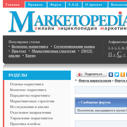
Главная
Правила
Форум
F.A.Q.
О проекте
Контакт
Популярные статьи
Алфавитны
•
Комплекс маркетинга
•
Сегментирование рынка
,
,
,
,
,
3
4
C
E
M
•
Продукт
•
Маркетинговая стратегия
•
SWOT-
С
П
,
,
,
,
анализ
•
Бренд
Р
Т
Поделиться…
РАЗДЕЛЫ
Форум маркетологов
»
Форум 
Основы маркетинга
Комплекс маркетинга
Парадигмы маркетинга
Маркетинговые стратегии
Сообщение форума
Исследования и анализ
Посетители, находящиеся в группе
Отдельные направления
Управление маркетингом
Практика и кейсы