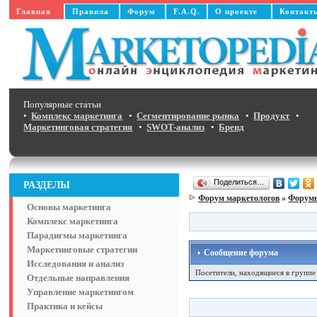
Главная
Правила
Форум
F.A.Q.
О проекте
Контакт
Популярные статьи
•
Комплекс маркетинга
•
Сегментирование рынка
•
Продукт
•
Маркетинговая стратегия
•
SWOT-анализ
•
Бренд
Поделиться…
РАЗДЕЛЫ
Форум маркетологов
»
Форумы
Основы маркетинга
Комплекс маркетинга
Парадигмы маркетинга
Маркетинговые стратегии
Сообщение форума
Исследования и анализ
Посетители, находящиеся в групп
Отдельные направления
Управление маркетингом
Практика и кейсы