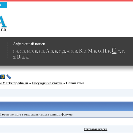
ы
Алфавитный поиск
С
К
П
А
М
,
,
,
,
,
,
,
,
,
,
,
,
,
Д
,
,
,
И
,
,
,
,
,
О
,
,
,
,
,
,
3
4
C
E
M
P
R
S
Z
Б
В
Г
Ж
З
Л
Н
Р
Т
У
,
Ц
,
,
Ф
Ш
Э
 Marketopedia.ru
»
Обсуждение статей
» Новая тема
е
Гости
, не могут открывать темы в данном форуме.
Текстовая версия