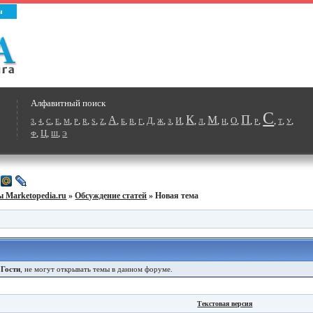
ы
Алфавитный поиск
С
К
П
А
М
,
,
,
,
,
,
,
,
,
,
,
,
,
Д
,
,
,
И
,
,
,
,
,
О
,
,
,
,
,
,
3
4
C
E
M
P
R
S
Z
Б
В
Г
Ж
З
Л
Н
Р
Т
У
,
Ц
,
,
Ф
Ш
Э
 Marketopedia.ru
»
Обсуждение статей
» Новая тема
е
Гости
, не могут открывать темы в данном форуме.
Текстовая версия