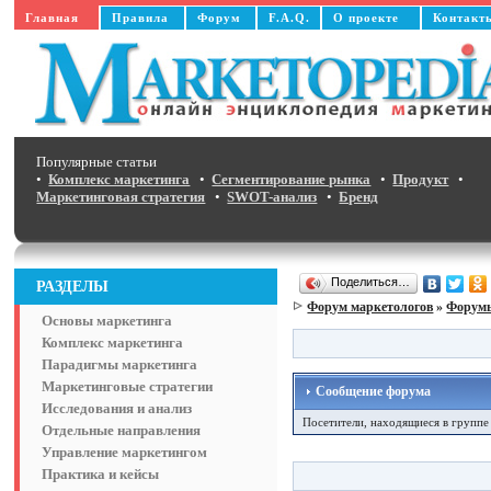
Главная
Правила
Форум
F.A.Q.
О проекте
Контакт
Популярные статьи
•
Комплекс маркетинга
•
Сегментирование рынка
•
Продукт
•
Маркетинговая стратегия
•
SWOT-анализ
•
Бренд
Поделиться…
РАЗДЕЛЫ
Форум маркетологов
»
Форумы
Основы маркетинга
Комплекс маркетинга
Парадигмы маркетинга
Маркетинговые стратегии
Сообщение форума
Исследования и анализ
Посетители, находящиеся в групп
Отдельные направления
Управление маркетингом
Практика и кейсы