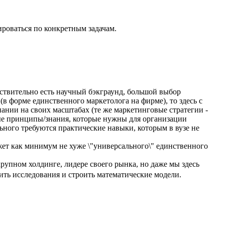
ироваться по конкретным задачам.
йствительно есть научный бэкграунд, большой выбор
в форме единственного маркетолога на фирме), то здесь с
нии на своих масштабах (те же маркетинговые стратегии -
овые принципы/знания, которые нужны для организации
ьного требуются практические навыки, которым в вузе не
ет как минимум не хуже \"универсального\" единственного
рупном холдинге, лидере своего рынка, но даже мы здесь
дить исследования и строить математические модели.