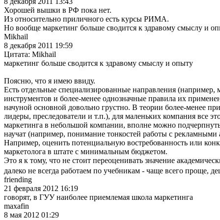
8 декабря 2011 13:43
Хорошей вышки в РФ пока нет.
Из относительно приличного есть курсы РИМА.
Но вообще маркетинг больше сводится к здравому смыслу и оп
Mikhail
8 декабря 2011 19:59
Цитата: Mikhail
маркетинг больше сводится к здравому смыслу и опыту
Поясню, что я имею ввиду.
Есть отдельные специализированные направления (например, м
инструментов и более-менее однозначные правила их применен
начуной основной довольно грустно. В теории более-менее пр
лидеры, преследователи и т.п.), для маленьких компания все 
маркетинга в небольшой компании, вполне можно подчерпнуть и
научат (например, понимание тонкостей работы с рекламными 
Например, оценить потенциальную востребованность или конк
маркетолога в штате с минимальным бюджетом.
Это я к тому, что не стоит переоценивать значение академич
далеко не всегда работаем по учебникам - чаще всего проще, 
friending
21 февраля 2012 16:19
говорят, в ГУУ наиболее приемлемая школа маркетинга
maxafin
8 мая 2012 01:29