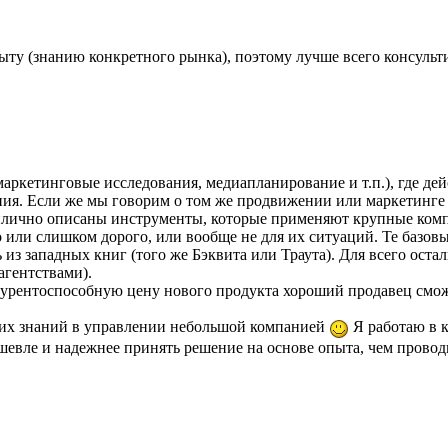
ыту (знанию конкретного рынка), поэтому лучше всего консульт
аркетинговые исследования, медиапланирование и т.п.), где де
ия. Если же мы говорим о том же продвижении или маркетинге (
илично описаны инструменты, которые применяют крупные компа
это или слишком дорого, или вообще не для их ситуаций. Те баз
з западных книг (того же Бэквита или Траута). Для всего остал
агентствами).
урентоспособную цену нового продукта хороший продавец смож
еских знаний в управлении небольшой компанией
Я работаю в к
дешевле и надежнее принять решение на основе опыта, чем прово