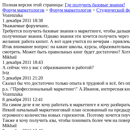
Полная версия этой страницы:
Где получить базовые знания?
Форум маркетологов
>
Форум маркетологов
>
Студенческий ф
Vozenzuka
1 декабря 2011 18:38
Уважаемые форумчане,
Требуется получить базовые знания о маркетинге, чтобы дальше
полученные знания. Однако знания эти хочется получить через 
желания: работа кипит. А вот идея учится по вечерам - привлек
Итак внимание вопрос: на какие школы, курсы, образовательн
смотреть. Может быть правильных книг будет достаточно? Хотя,
Mikhail
1 декабря 2011 18:43
А сейчас что у вас с образованием и работой?
Iviz
5 декабря 2011 21:20
Сказал бы что достаточно только опыта в трудовой и всё, без о
p.s. \"Профессиональный маркетинг\" А.Иванов, интересная к
Vozenzuka
8 декабря 2011 12:41
На самом деле я не хочу работать в маркетинге я хочу разбират
Некий начальный маркетинговый план основанный на предыдуще
огромного количества новых горизонтов. Поэтому хочется поу
Также я хочу получить азы, чтобы понимать более чем на повер
Mikhail