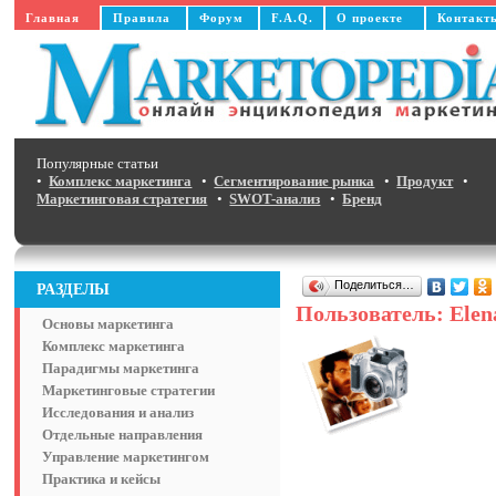
Главная
Правила
Форум
F.A.Q.
О проекте
Контакт
Популярные статьи
•
Комплекс маркетинга
•
Сегментирование рынка
•
Продукт
•
Маркетинговая стратегия
•
SWOT-анализ
•
Бренд
Поделиться…
РАЗДЕЛЫ
Пользователь: Ele
Основы маркетинга
Комплекс маркетинга
Парадигмы маркетинга
Маркетинговые стратегии
Исследования и анализ
Отдельные направления
Управление маркетингом
Практика и кейсы