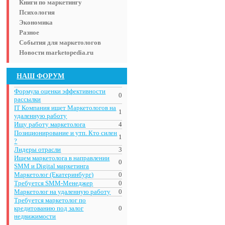
Книги по маркетингу
Психология
Экономика
Разное
События для маркетологов
Новости marketopedia.ru
НАШ ФОРУМ
Формула оценки эффективности
0
рассылки
IT Компания ищет Маркетологов на
1
удаленную работу
Ищу работу маркетолога
4
Позиционирование и утп. Кто силен
1
?
Лидеры отрасли
3
Ищем маркетолога в направлении
0
SMM и Digital маркетинга
Маркетолог (Екатеринбург)
0
Требуется SMM-Менеджер
0
Маркетолог на удаленную работу
0
Требуется маркетолог по
кредитованию под залог
0
недвижимости