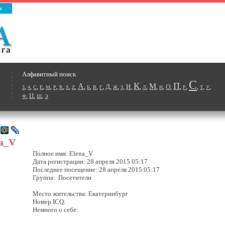
ы
Алфавитный поиск
С
К
П
А
М
,
,
,
,
,
,
,
,
,
,
,
,
,
Д
,
,
,
И
,
,
,
,
,
О
,
,
,
,
,
,
3
4
C
E
M
P
R
S
Z
Б
В
Г
Ж
З
Л
Н
Р
Т
У
,
Ц
,
,
Ф
Ш
Э
na_V
Полное имя: Elena_V
Дата регистрации: 28 апреля 2015 05:17
Последнее посещение: 28 апреля 2015 05:17
Группа: Посетители
Место жительства: Екатеринбург
Номер ICQ:
Немного о себе: