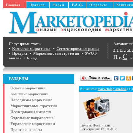
Главная
Правила
Форум
F.A.Q.
О проекте
Контакт
Популярные статьи
Алфавитны
•
Комплекс маркетинга
•
Сегментирование рынка
,
,
,
,
,
3
4
C
E
M
•
Продукт
•
Маркетинговая стратегия
•
SWOT-
С
П
,
,
,
,
анализ
•
Бренд
Р
Т
Поделиться…
РАЗДЕЛЫ
Основы маркетинга
#4 написал:
marketolog-analitik
(4 д
Комплекс маркетинга
Парадигмы маркетинга
Маркетинговые стратегии
Исследования и анализ
Отдельные направления
Управление маркетингом
Группа: Посетители
Практика и кейсы
Регистрация: 16.10.2012