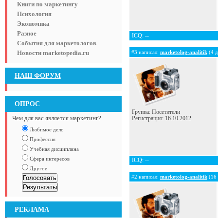
Книги по маркетингу
Психология
Экономика
Разное
ICQ: --
События для маркетологов
Новости marketopedia.ru
#3 написал:
marketolog-analitik
(4 д
НАШ ФОРУМ
ОПРОС
Группа: Посетители
Чем для вас является маркетинг?
Регистрация: 16.10.2012
Любимое дело
Профессия
Учебная дисциплина
Сфера интересов
ICQ: --
Другое
#2 написал:
marketolog-analitik
(16 
РЕКЛАМА