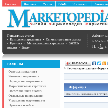
Главная
Правила
Форум
F.A.Q.
О проекте
Контакт
Популярные статьи
Алфавитны
•
Комплекс маркетинга
•
Сегментирование рынка
,
,
,
,
,
3
4
C
E
M
•
Продукт
•
Маркетинговая стратегия
•
SWOT-
С
П
,
,
,
,
анализ
•
Бренд
Р
Т
Поделиться…
РАЗДЕЛЫ
Форум маркетологов
»
Форум 
Основы маркетинга
Комплекс маркетинга
Парадигмы маркетинга
Маркетинговые стратегии
Информация
Исследования и анализ
Посетители, находящиеся в группе
Отдельные направления
Управление маркетингом
Практика и кейсы