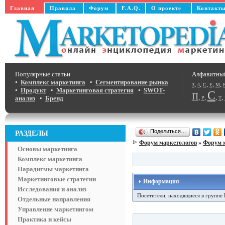
Главная
Правила
Форум
F.A.Q.
О проекте
Контакт
Популярные статьи
Алфавитны
•
Комплекс маркетинга
•
Сегментирование рынка
,
,
,
,
,
3
4
C
E
M
•
Продукт
•
Маркетинговая стратегия
•
SWOT-
С
П
,
,
,
,
анализ
•
Бренд
Р
Т
Поделиться…
РАЗДЕЛЫ
Форум маркетологов
»
Форум 
Основы маркетинга
Комплекс маркетинга
Парадигмы маркетинга
Маркетинговые стратегии
Информация
Исследования и анализ
Посетители, находящиеся в группе
Отдельные направления
Управление маркетингом
Практика и кейсы