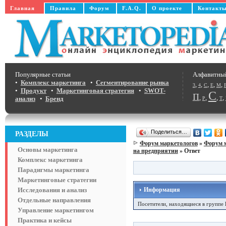
Главная
Правила
Форум
F.A.Q.
О проекте
Контакт
Популярные статьи
Алфавитны
•
Комплекс маркетинга
•
Сегментирование рынка
,
,
,
,
,
3
4
C
E
M
•
Продукт
•
Маркетинговая стратегия
•
SWOT-
С
П
,
,
,
,
анализ
•
Бренд
Р
Т
Поделиться…
РАЗДЕЛЫ
Форум маркетологов
»
Форум 
Основы маркетинга
на предприятии
» Ответ
Комплекс маркетинга
Парадигмы маркетинга
Маркетинговые стратегии
Исследования и анализ
Информация
Отдельные направления
Посетители, находящиеся в группе
Управление маркетингом
Практика и кейсы