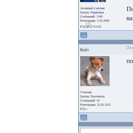
По
Активный участник
Группа:
Редакторы
ва
Сообщений: 1348
Регистрация: 5.03.2009
ICQ:
1711155
1 
Rocky
по
Участник
Группа:
Посетители
Сообщений: 10
Регистрация: 25.05.2012
ICQ:--