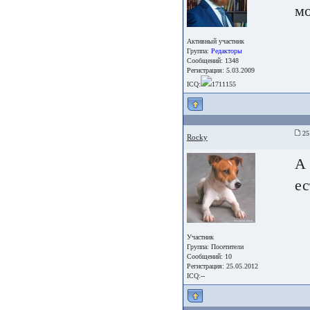
мо
Активный участник
Группа:
Редакторы
Сообщений: 1348
Регистрация: 5.03.2009
ICQ:
1711155
25 
Rocky
А 
ес
Участник
Группа:
Посетители
Сообщений: 10
Регистрация: 25.05.2012
ICQ:--