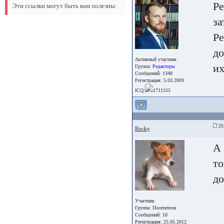
Ре
Эти ссылки могут быть вам полезны:
за
Ре
до
Активный участник
их
Группа:
Редакторы
Сообщений: 1348
Регистрация: 5.03.2009
ICQ:
1711155
25 
Rocky
А 
то
до
Участник
Группа:
Посетители
Сообщений: 10
Регистрация: 25.05.2012