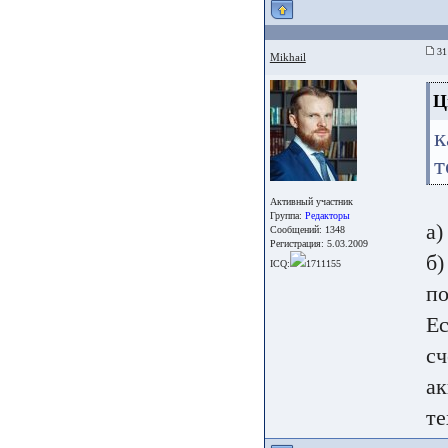
31 
Mikhail
Ц
к
т
Активный участник
Группа:
Редакторы
а)
Сообщений: 1348
Регистрация: 5.03.2009
б)
ICQ:
1711155
по
Ес
сч
ак
те