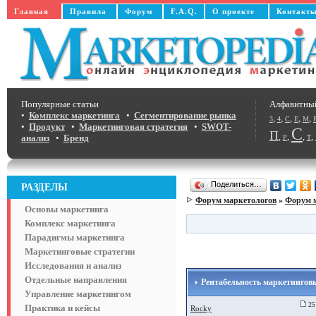
Главная
Правила
Форум
F.A.Q.
О проекте
Контакт
Популярные статьи
Алфавитны
•
Комплекс маркетинга
•
Сегментирование рынка
,
,
,
,
,
3
4
C
E
M
•
Продукт
•
Маркетинговая стратегия
•
SWOT-
С
П
,
,
,
,
анализ
•
Бренд
Р
Т
Поделиться…
РАЗДЕЛЫ
Форум маркетологов
»
Форум 
Основы маркетинга
Комплекс маркетинга
Парадигмы маркетинга
Маркетинговые стратегии
Исследования и анализ
Отдельные направления
Рентабельность маркетинговы
Управление маркетингом
25 
Практика и кейсы
Rocky