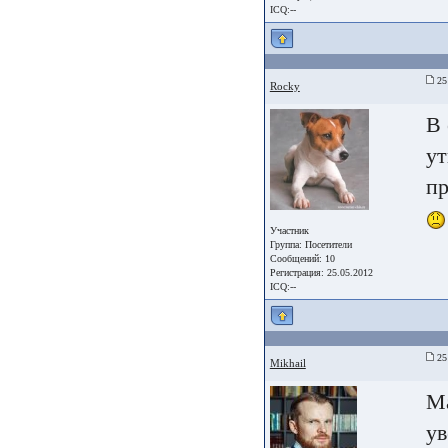
ICQ:--
25 
Rocky
В 
ут
пр
Участник
Группа:
Посетители
Сообщений: 10
Регистрация: 25.05.2012
ICQ:--
25 
Mikhail
Ма
ув