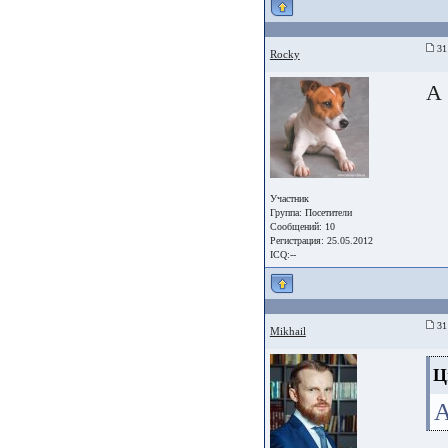
31 
Rocky
А 
Участник
Группа:
Посетители
Сообщений: 10
Регистрация: 25.05.2012
ICQ:--
31 
Mikhail
Ц
А