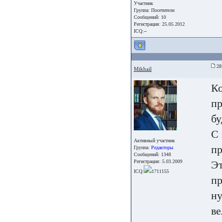
Участник
Группа:
Посетители
Сообщений: 10
Регистрация: 25.05.2012
ICQ:--
28 
Mikhail
Ко
пр
бу
С 
Активный участник
пр
Группа:
Редакторы
Сообщений: 1348
Регистрация: 5.03.2009
Эт
ICQ:
1711155
пр
ну
ве