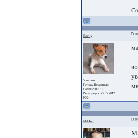
Со
28 
Rocky
м
во
ув
Участник
ме
Группа:
Посетители
Сообщений: 10
Регистрация: 25.05.2012
ICQ:--
28 
Mikhail
Ма