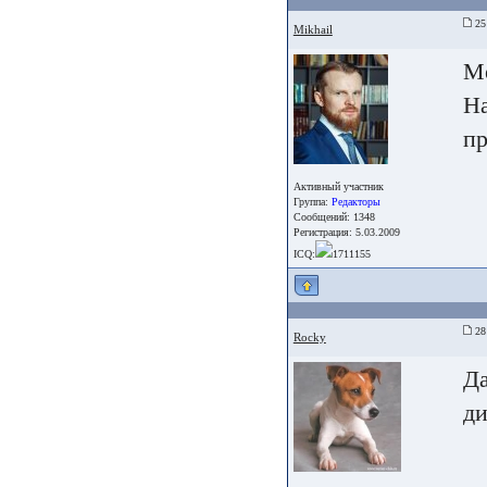
25 
Mikhail
Ме
На
пр
Активный участник
Группа:
Редакторы
Сообщений: 1348
Регистрация: 5.03.2009
ICQ:
1711155
28 
Rocky
Да
д