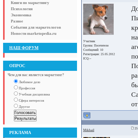
Книги по маркетингу
До
Психология
Экономика
Пи
Разное
кр
События для маркетологов
Новости marketopedia.ru
на
Участник
аг
Группа:
Посетители
НАШ ФОРУМ
Сообщений: 10
Регистрация: 25.05.2012
по
ICQ:--
По
ОПРОС
ра
Чем для вас является маркетинг?
Любимое дело
бы
Профессия
Са
Учебная дисциплина
Сфера интересов
от
Другое
25 
Mikhail
РЕКЛАМА