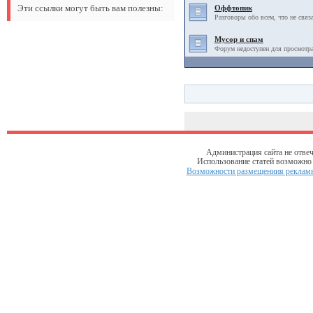
Эти ссылки могут быть вам полезны:
Оффтопик
Разговоры обо всем, что не связ
Мусор и спам
Форум недоступен для просмотра
Администрация сайта не отвеч
Использование статей возможно т
Возможности размещениия рекламы