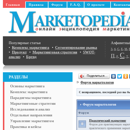
Главная
Правила
Форум
F.A.Q.
О проекте
Контакт
Популярные статьи
Алфавитны
•
Комплекс маркетинга
•
Сегментирование рынка
,
,
,
,
,
3
4
C
E
M
•
Продукт
•
Маркетинговая стратегия
•
SWOT-
С
П
,
,
,
,
анализ
•
Бренд
Р
Т
Поделиться…
РАЗДЕЛЫ
Форум маркетологов
Основы маркетинга
Комплекс маркетинга
С возвращением, последний раз вы бы
Парадигмы маркетинга
Маркетинговые стратегии
Форум маркетологов
Исследования и анализ
Форум
Отдельные направления
Управление маркетингом
Практический маркетинг
Форум для практикующих маркет
Практика и кейсы
практического применения маркет