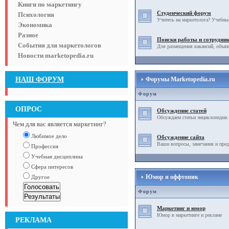
Книги по маркетингу
Студенческий форум
Психология
Учитесь на маркетолога? Учебны
Экономика
Разное
Поиски работы и сотрудни
События для маркетологов
Для размещения вакансий, объяв
Новости marketopedia.ru
НАШ ФОРУМ
Форумы Marketopedia.ru
Форум
ОПРОС
Обсуждение статей
Обсуждаем статьи энциклопедии.
Чем для вас является маркетинг?
Любимое дело
Обсуждение сайта
Ваши вопросы, замечания и пред
Профессия
Учебная дисциплина
Сфера интересов
Юмор и оффтопик
Другое
Форум
Маркетинг и юмор
Юмор в маркетинге и рекламе
РЕКЛАМА