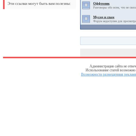
Эти ссылки могут быть вам полезны:
Оффтопик
Разговоры обо всем, что не связ
Мусор и спам
Форум недоступен для просмотра
Администрация сайта не отвеч
Использование статей возможно т
Возможности размещениия рекламы