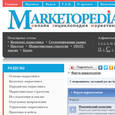
Главная
Правила
Форум
F.A.Q.
О проекте
Контакт
Популярные статьи
Алфавитны
•
Комплекс маркетинга
•
Сегментирование рынка
,
,
,
,
,
3
4
C
E
M
•
Продукт
•
Маркетинговая стратегия
•
SWOT-
С
П
,
,
,
,
анализ
•
Бренд
Р
Т
Поделиться…
РАЗДЕЛЫ
Форум маркетологов
Основы маркетинга
Комплекс маркетинга
С возвращением, последний раз вы бы
Парадигмы маркетинга
Маркетинговые стратегии
Форум маркетологов
Исследования и анализ
Форум
Отдельные направления
Управление маркетингом
Практический маркетинг
Форум для практикующих маркет
Практика и кейсы
практического применения маркет