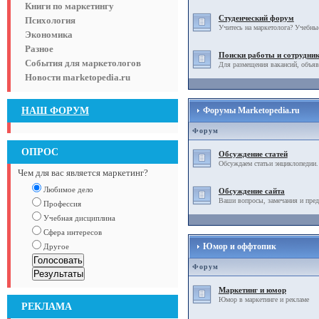
Книги по маркетингу
Студенческий форум
Психология
Учитесь на маркетолога? Учебны
Экономика
Разное
Поиски работы и сотрудни
События для маркетологов
Для размещения вакансий, объяв
Новости marketopedia.ru
НАШ ФОРУМ
Форумы Marketopedia.ru
Форум
ОПРОС
Обсуждение статей
Обсуждаем статьи энциклопедии.
Чем для вас является маркетинг?
Любимое дело
Обсуждение сайта
Ваши вопросы, замечания и пред
Профессия
Учебная дисциплина
Сфера интересов
Юмор и оффтопик
Другое
Форум
Маркетинг и юмор
Юмор в маркетинге и рекламе
РЕКЛАМА