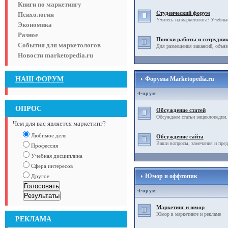
Книги по маркетингу
Студенческий форум
Психология
Учитесь на маркетолога? Учебны
Экономика
Разное
Поиски работы и сотрудни
События для маркетологов
Для размещения вакансий, объяв
Новости marketopedia.ru
НАШ ФОРУМ
Форумы Marketopedia.ru
Форум
ОПРОС
Обсуждение статей
Обсуждаем статьи энциклопедии.
Чем для вас является маркетинг?
Любимое дело
Обсуждение сайта
Ваши вопросы, замечания и пред
Профессия
Учебная дисциплина
Сфера интересов
Юмор и оффтопик
Другое
Форум
Маркетинг и юмор
Юмор в маркетинге и рекламе
РЕКЛАМА