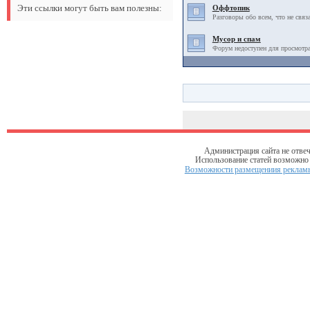
Эти ссылки могут быть вам полезны:
Оффтопик
Разговоры обо всем, что не связ
Мусор и спам
Форум недоступен для просмотра
Администрация сайта не отвеч
Использование статей возможно т
Возможности размещениия рекламы