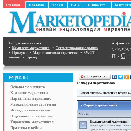
Главная
Правила
Форум
F.A.Q.
О проекте
Контакт
Популярные статьи
Алфавитны
•
Комплекс маркетинга
•
Сегментирование рынка
,
,
,
,
,
3
4
C
E
M
•
Продукт
•
Маркетинговая стратегия
•
SWOT-
С
П
,
,
,
,
анализ
•
Бренд
Р
Т
Поделиться…
РАЗДЕЛЫ
Форум маркетологов
Основы маркетинга
Комплекс маркетинга
С возвращением, последний раз вы бы
Парадигмы маркетинга
Маркетинговые стратегии
Форум маркетологов
Исследования и анализ
Форум
Отдельные направления
Управление маркетингом
Практический маркетинг
Форум для практикующих маркет
Практика и кейсы
практического применения маркет