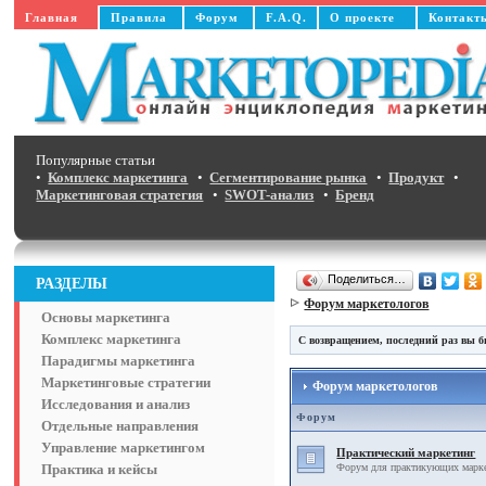
Главная
Правила
Форум
F.A.Q.
О проекте
Контакт
Популярные статьи
•
Комплекс маркетинга
•
Сегментирование рынка
•
Продукт
•
Маркетинговая стратегия
•
SWOT-анализ
•
Бренд
Поделиться…
РАЗДЕЛЫ
Форум маркетологов
Основы маркетинга
Комплекс маркетинга
С возвращением, последний раз вы б
Парадигмы маркетинга
Маркетинговые стратегии
Форум маркетологов
Исследования и анализ
Форум
Отдельные направления
Управление маркетингом
Практический маркетинг
Практика и кейсы
Форум для практикующих маркет