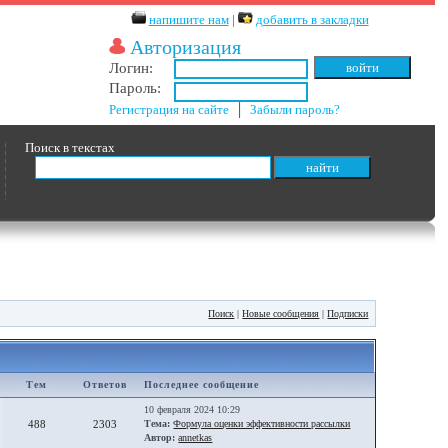
напишите нам
|
добавить в закладки
Авторизация
Логин:
Пароль:
Регистрация на сайте
│
Забыли пароль?
Поиск в текстах
Поиск
|
Новые сообщения
|
Подписки
Тем
Ответов
Последнее сообщение
10 февраля 2024 10:29
488
2303
Тема:
Формула оценки эффективности рассылки
Автор:
annetkas