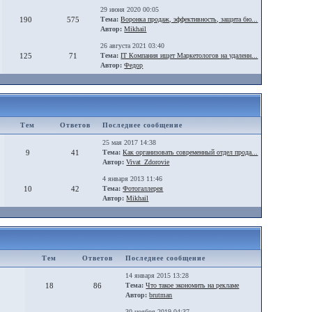
29 июня 2020 00:05
190
575
Тема:
Воронка продаж, эффективность, защита бю...
Автор:
Mikhail
26 августа 2021 03:40
125
71
Тема:
IT Компания ищет Маркетологов на удаленн...
Автор:
Федор
Тем
Ответов
Последнее сообщение
25 мая 2017 14:38
9
41
Тема:
Как организовать современный отдел прода...
Автор:
Vivat_Zdorovie
4 января 2013 11:46
10
42
Тема:
Фотогаллерея
Автор:
Mikhail
Тем
Ответов
Последнее сообщение
14 января 2015 13:28
18
86
Тема:
Что такое экономить на рекламе
Автор:
brutman
30 ноября 2019 04:37