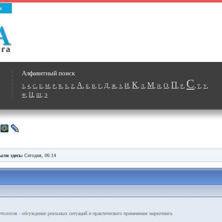
ы
Алфавитный поиск
С
К
П
А
М
,
,
,
,
,
,
,
,
,
,
,
,
,
Д
,
,
,
И
,
,
,
,
,
О
,
,
,
,
,
,
3
4
C
E
M
P
R
S
Z
Б
В
Г
Ж
З
Л
Н
Р
Т
У
,
Ц
,
,
Ф
Ш
Э
ыли здесь:
Сегодня, 06:14
ологов - обсуждение реальных ситуаций и практического применения маркетинга.