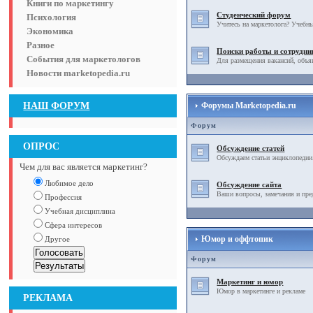
Книги по маркетингу
Студенческий форум
Психология
Учитесь на маркетолога? Учебны
Экономика
Разное
Поиски работы и сотрудни
События для маркетологов
Для размещения вакансий, объя
Новости marketopedia.ru
НАШ ФОРУМ
Форумы Marketopedia.ru
Форум
ОПРОС
Обсуждение статей
Обсуждаем статьи энциклопедии
Чем для вас является маркетинг?
Любимое дело
Обсуждение сайта
Ваши вопросы, замечания и пре
Профессия
Учебная дисциплина
Сфера интересов
Юмор и оффтопик
Другое
Форум
Маркетинг и юмор
Юмор в маркетинге и рекламе
РЕКЛАМА