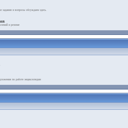
е задания и вопросы обсуждаем здесь.
ков
влений и резюме
.
дложения по работе энциклопедии