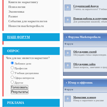
Книги по маркетингу
Студенческий форум
Психология
Учитесь на маркетолога? Учебны
Экономика
Разное
Поиски работы и сотрудни
События для маркетологов
Для размещения вакансий, объяв
Новости marketopedia.ru
НАШ ФОРУМ
Форумы Marketopedia.ru
Форум
ОПРОС
Обсуждение статей
Обсуждаем статьи энциклопедии.
Чем для вас является маркетинг?
Любимое дело
Обсуждение сайта
Ваши вопросы, замечания и пред
Профессия
Учебная дисциплина
Сфера интересов
Юмор и оффтопик
Другое
Форум
Маркетинг и юмор
Юмор в маркетинге и рекламе
РЕКЛАМА