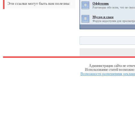
Эти ссылки могут быть вам полезны:
Оффтопик
Разговоры обо всем, что не связ
Мусор и спам
Форум недоступен для просмотра
Администрация сайта не отвеч
Использование статей возможно т
Возможности размещениия рекламы