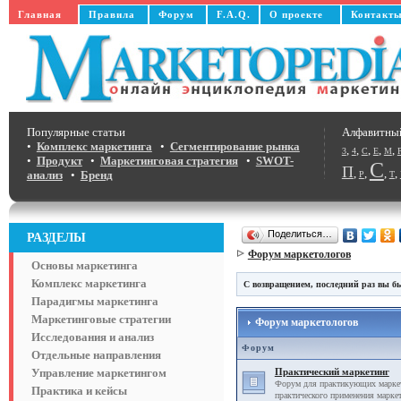
Главная
Правила
Форум
F.A.Q.
О проекте
Контакт
Популярные статьи
Алфавитны
•
Комплекс маркетинга
•
Сегментирование рынка
,
,
,
,
,
3
4
C
E
M
•
Продукт
•
Маркетинговая стратегия
•
SWOT-
С
П
,
,
,
,
анализ
•
Бренд
Р
Т
Поделиться…
РАЗДЕЛЫ
Форум маркетологов
Основы маркетинга
Комплекс маркетинга
С возвращением, последний раз вы бы
Парадигмы маркетинга
Маркетинговые стратегии
Форум маркетологов
Исследования и анализ
Форум
Отдельные направления
Управление маркетингом
Практический маркетинг
Форум для практикующих маркет
Практика и кейсы
практического применения маркет