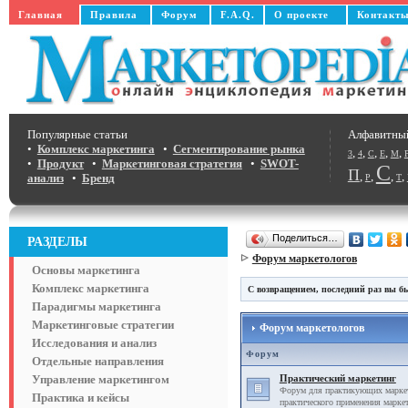
Главная
Правила
Форум
F.A.Q.
О проекте
Контакт
Популярные статьи
Алфавитны
•
Комплекс маркетинга
•
Сегментирование рынка
,
,
,
,
,
3
4
C
E
M
•
Продукт
•
Маркетинговая стратегия
•
SWOT-
С
П
,
,
,
,
анализ
•
Бренд
Р
Т
Поделиться…
РАЗДЕЛЫ
Форум маркетологов
Основы маркетинга
Комплекс маркетинга
С возвращением, последний раз вы бы
Парадигмы маркетинга
Маркетинговые стратегии
Форум маркетологов
Исследования и анализ
Форум
Отдельные направления
Управление маркетингом
Практический маркетинг
Форум для практикующих маркет
Практика и кейсы
практического применения маркет