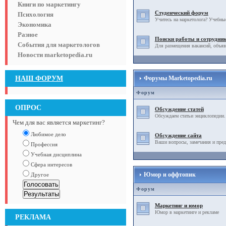
Книги по маркетингу
Студенческий форум
Психология
Учитесь на маркетолога? Учебны
Экономика
Разное
Поиски работы и сотрудни
События для маркетологов
Для размещения вакансий, объяв
Новости marketopedia.ru
НАШ ФОРУМ
Форумы Marketopedia.ru
Форум
ОПРОС
Обсуждение статей
Обсуждаем статьи энциклопедии.
Чем для вас является маркетинг?
Любимое дело
Обсуждение сайта
Ваши вопросы, замечания и пред
Профессия
Учебная дисциплина
Сфера интересов
Юмор и оффтопик
Другое
Форум
Маркетинг и юмор
Юмор в маркетинге и рекламе
РЕКЛАМА