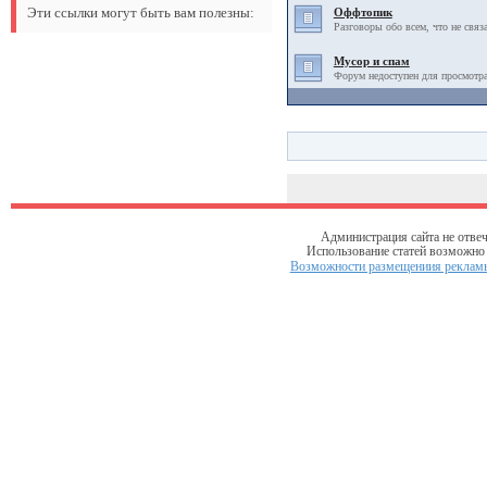
Эти ссылки могут быть вам полезны:
Оффтопик
Разговоры обо всем, что не связ
Мусор и спам
Форум недоступен для просмотра
Администрация сайта не отвеч
Использование статей возможно т
Возможности размещениия рекламы