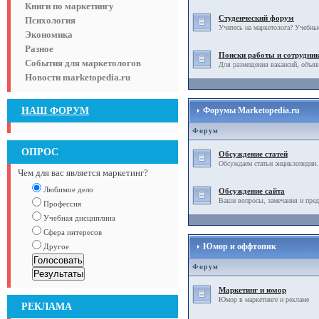
Книги по маркетингу
Студенческий форум
Психология
Учитесь на маркетолога? Учебны
Экономика
Разное
Поиски работы и сотрудни
События для маркетологов
Для размещения вакансий, объяв
Новости marketopedia.ru
НАШ ФОРУМ
Форумы Marketopedia.ru
Форум
ОПРОС
Обсуждение статей
Обсуждаем статьи энциклопедии.
Чем для вас является маркетинг?
Любимое дело
Обсуждение сайта
Ваши вопросы, замечания и пред
Профессия
Учебная дисциплина
Сфера интересов
Юмор и оффтопик
Другое
Форум
Маркетинг и юмор
Юмор в маркетинге и рекламе
РЕКЛАМА