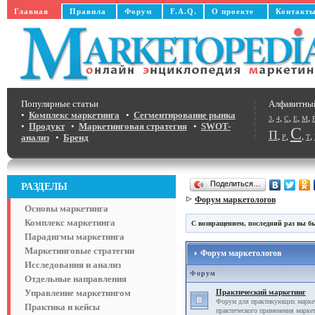
Главная
Правила
Форум
F.A.Q.
О проекте
Контакт
Популярные статьи
Алфавитны
•
Комплекс маркетинга
•
Сегментирование рынка
,
,
,
,
,
3
4
C
E
M
•
Продукт
•
Маркетинговая стратегия
•
SWOT-
С
П
,
,
,
,
анализ
•
Бренд
Р
Т
Поделиться…
РАЗДЕЛЫ
Форум маркетологов
Основы маркетинга
Комплекс маркетинга
С возвращением, последний раз вы бы
Парадигмы маркетинга
Маркетинговые стратегии
Форум маркетологов
Исследования и анализ
Форум
Отдельные направления
Управление маркетингом
Практический маркетинг
Форум для практикующих маркет
Практика и кейсы
практического применения маркет