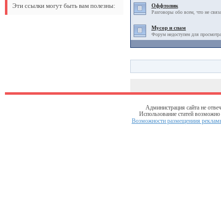
Эти ссылки могут быть вам полезны:
Оффтопик
Разговоры обо всем, что не связ
Мусор и спам
Форум недоступен для просмотра
Администрация сайта не отвеч
Использование статей возможно т
Возможности размещениия рекламы