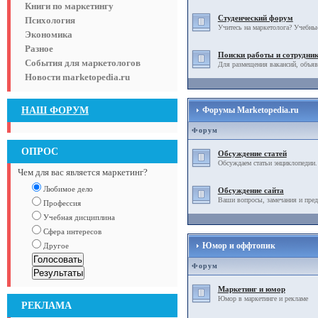
Книги по маркетингу
Студенческий форум
Психология
Учитесь на маркетолога? Учебны
Экономика
Разное
Поиски работы и сотрудни
События для маркетологов
Для размещения вакансий, объяв
Новости marketopedia.ru
НАШ ФОРУМ
Форумы Marketopedia.ru
Форум
ОПРОС
Обсуждение статей
Обсуждаем статьи энциклопедии.
Чем для вас является маркетинг?
Любимое дело
Обсуждение сайта
Ваши вопросы, замечания и пред
Профессия
Учебная дисциплина
Сфера интересов
Юмор и оффтопик
Другое
Форум
Маркетинг и юмор
Юмор в маркетинге и рекламе
РЕКЛАМА