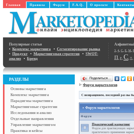
Главная
Правила
Форум
F.A.Q.
О проекте
Контакт
Популярные статьи
Алфавитны
•
Комплекс маркетинга
•
Сегментирование рынка
,
,
,
,
,
3
4
C
E
M
•
Продукт
•
Маркетинговая стратегия
•
SWOT-
С
П
,
,
,
,
анализ
•
Бренд
Р
Т
Поделиться…
РАЗДЕЛЫ
Форум маркетологов
Основы маркетинга
Комплекс маркетинга
С возвращением, последний раз вы бы
Парадигмы маркетинга
Маркетинговые стратегии
Форум маркетологов
Исследования и анализ
Форум
Отдельные направления
Управление маркетингом
Практический маркетинг
Форум для практикующих маркет
Практика и кейсы
практического применения маркет