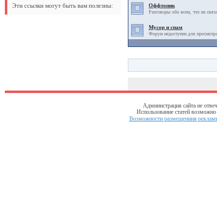
Эти ссылки могут быть вам полезны:
Оффтопик
Разговоры обо всем, что не связ
Мусор и спам
Форум недоступен для просмотра
Администрация сайта не отвеч
Использование статей возможно т
Возможности размещениия рекламы