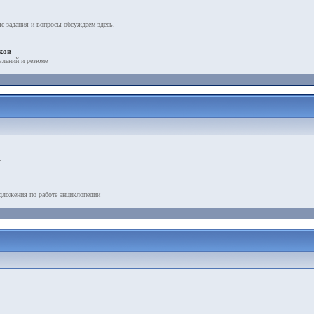
е задания и вопросы обсуждаем здесь.
ков
влений и резюме
.
дложения по работе энциклопедии