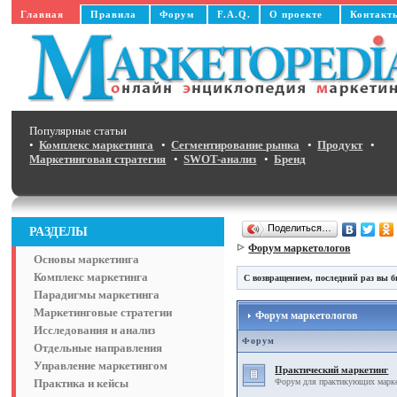
Главная
Правила
Форум
F.A.Q.
О проекте
Контакт
Популярные статьи
•
Комплекс маркетинга
•
Сегментирование рынка
•
Продукт
•
Маркетинговая стратегия
•
SWOT-анализ
•
Бренд
Поделиться…
РАЗДЕЛЫ
Форум маркетологов
Основы маркетинга
Комплекс маркетинга
С возвращением, последний раз вы б
Парадигмы маркетинга
Маркетинговые стратегии
Форум маркетологов
Исследования и анализ
Форум
Отдельные направления
Управление маркетингом
Практический маркетинг
Практика и кейсы
Форум для практикующих маркет