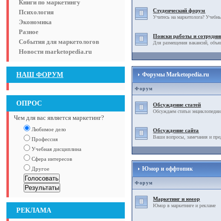
Книги по маркетингу
Студенческий форум
Психология
Учитесь на маркетолога? Учебны
Экономика
Разное
Поиски работы и сотрудни
События для маркетологов
Для размещения вакансий, объя
Новости marketopedia.ru
НАШ ФОРУМ
Форумы Marketopedia.ru
Форум
ОПРОС
Обсуждение статей
Обсуждаем статьи энциклопедии
Чем для вас является маркетинг?
Любимое дело
Обсуждение сайта
Ваши вопросы, замечания и пре
Профессия
Учебная дисциплина
Сфера интересов
Юмор и оффтопик
Другое
Форум
Маркетинг и юмор
Юмор в маркетинге и рекламе
РЕКЛАМА