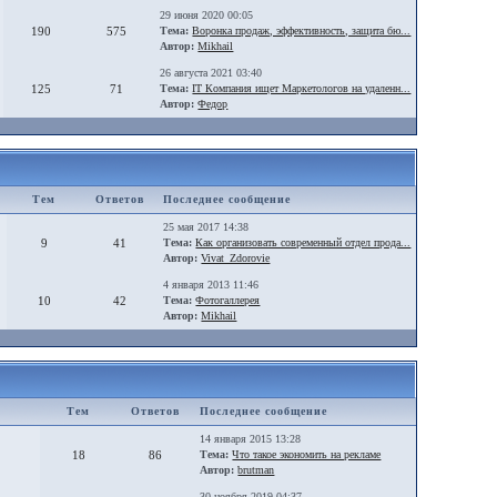
29 июня 2020 00:05
190
575
Тема:
Воронка продаж, эффективность, защита бю...
Автор:
Mikhail
26 августа 2021 03:40
125
71
Тема:
IT Компания ищет Маркетологов на удаленн...
Автор:
Федор
Тем
Ответов
Последнее сообщение
25 мая 2017 14:38
9
41
Тема:
Как организовать современный отдел прода...
Автор:
Vivat_Zdorovie
4 января 2013 11:46
10
42
Тема:
Фотогаллерея
Автор:
Mikhail
Тем
Ответов
Последнее сообщение
14 января 2015 13:28
18
86
Тема:
Что такое экономить на рекламе
Автор:
brutman
30 ноября 2019 04:37