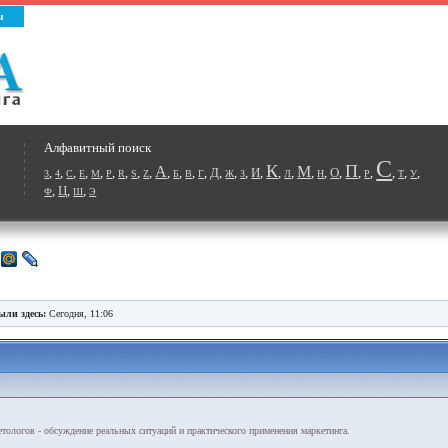
ы
Алфавитный поиск
С
К
П
А
М
,
,
,
,
,
,
,
,
,
,
,
,
,
Д
,
,
,
И
,
,
,
,
,
О
,
,
,
,
,
,
3
4
C
E
M
P
R
S
Z
Б
В
Г
Ж
З
Л
Н
Р
Т
У
,
Ц
,
,
Ф
Ш
Э
ыли здесь:
Сегодня, 11:06
ологов - обсуждение реальных ситуаций и практического применения маркетинга.