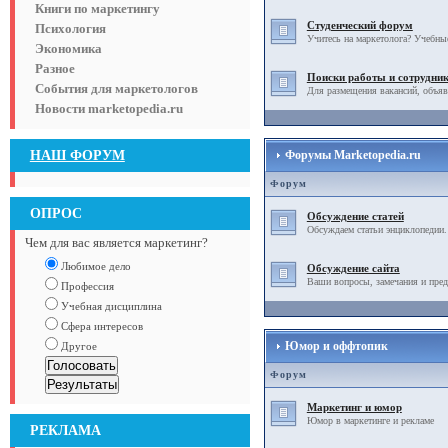
Книги по маркетингу
Студенческий форум
Психология
Учитесь на маркетолога? Учебны
Экономика
Разное
Поиски работы и сотрудни
События для маркетологов
Для размещения вакансий, объяв
Новости marketopedia.ru
НАШ ФОРУМ
Форумы Marketopedia.ru
Форум
ОПРОС
Обсуждение статей
Обсуждаем статьи энциклопедии.
Чем для вас является маркетинг?
Любимое дело
Обсуждение сайта
Ваши вопросы, замечания и пред
Профессия
Учебная дисциплина
Сфера интересов
Юмор и оффтопик
Другое
Форум
Маркетинг и юмор
Юмор в маркетинге и рекламе
РЕКЛАМА