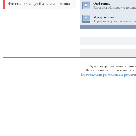
Эти ссылки могут быть вам полезны:
Оффтопик
Разговоры обо всем, что не связ
Мусор и спам
Форум недоступен для просмотра
Администрация сайта не отвеч
Использование статей возможно т
Возможности размещениия рекламы