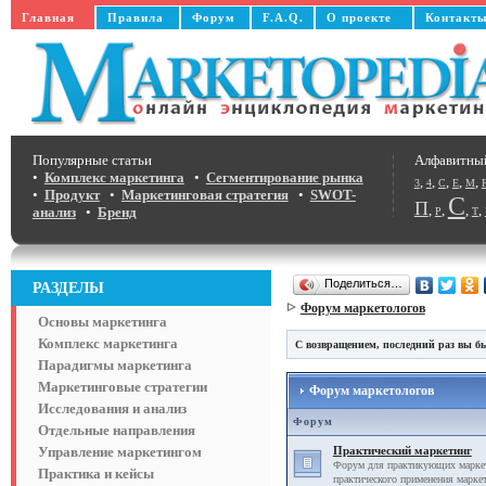
Главная
Правила
Форум
F.A.Q.
О проекте
Контакт
Популярные статьи
Алфавитны
•
Комплекс маркетинга
•
Сегментирование рынка
,
,
,
,
,
3
4
C
E
M
•
Продукт
•
Маркетинговая стратегия
•
SWOT-
С
П
,
,
,
,
анализ
•
Бренд
Р
Т
Поделиться…
РАЗДЕЛЫ
Форум маркетологов
Основы маркетинга
Комплекс маркетинга
С возвращением, последний раз вы бы
Парадигмы маркетинга
Маркетинговые стратегии
Форум маркетологов
Исследования и анализ
Форум
Отдельные направления
Управление маркетингом
Практический маркетинг
Форум для практикующих маркет
Практика и кейсы
практического применения маркет