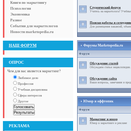
Книги по маркетингу
Студенческий форум
Психология
Учитесь на маркетолога? Учебны
Экономика
Разное
Поиски работы и сотрудни
События для маркетологов
Для размещения вакансий, объяв
Новости marketopedia.ru
НАШ ФОРУМ
Форумы Marketopedia.ru
Форум
ОПРОС
Обсуждение статей
Обсуждаем статьи энциклопедии.
Чем для вас является маркетинг?
Любимое дело
Обсуждение сайта
Ваши вопросы, замечания и пред
Профессия
Учебная дисциплина
Сфера интересов
Юмор и оффтопик
Другое
Форум
Маркетинг и юмор
Юмор в маркетинге и рекламе
РЕКЛАМА