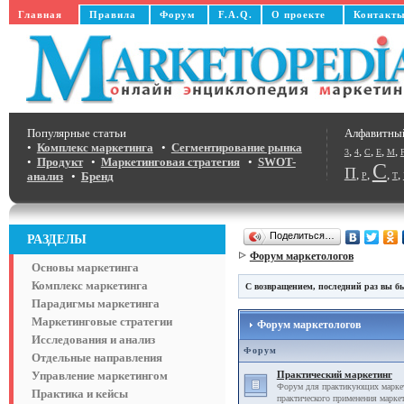
Главная
Правила
Форум
F.A.Q.
О проекте
Контакт
Популярные статьи
Алфавитны
•
Комплекс маркетинга
•
Сегментирование рынка
,
,
,
,
,
3
4
C
E
M
•
Продукт
•
Маркетинговая стратегия
•
SWOT-
С
П
,
,
,
,
анализ
•
Бренд
Р
Т
Поделиться…
РАЗДЕЛЫ
Форум маркетологов
Основы маркетинга
Комплекс маркетинга
С возвращением, последний раз вы бы
Парадигмы маркетинга
Маркетинговые стратегии
Форум маркетологов
Исследования и анализ
Форум
Отдельные направления
Управление маркетингом
Практический маркетинг
Форум для практикующих маркет
Практика и кейсы
практического применения маркет