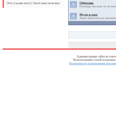
Эти ссылки могут быть вам полезны:
Оффтопик
Разговоры обо всем, что не связ
Мусор и спам
Форум недоступен для просмотра
Администрация сайта не отвеч
Использование статей возможно т
Возможности размещениия рекламы