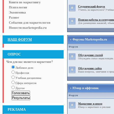
Книги по маркетингу
Студенческий форум
Психология
Учитесь на маркетолога? Учебны
Экономика
Разное
Поиски работы и сотрудни
События для маркетологов
Для размещения вакансий, объяв
Новости marketopedia.ru
НАШ ФОРУМ
Форумы Marketopedia.ru
Форум
ОПРОС
Обсуждение статей
Обсуждаем статьи энциклопедии.
Чем для вас является маркетинг?
Любимое дело
Обсуждение сайта
Ваши вопросы, замечания и пред
Профессия
Учебная дисциплина
Сфера интересов
Юмор и оффтопик
Другое
Форум
Маркетинг и юмор
Юмор в маркетинге и рекламе
РЕКЛАМА