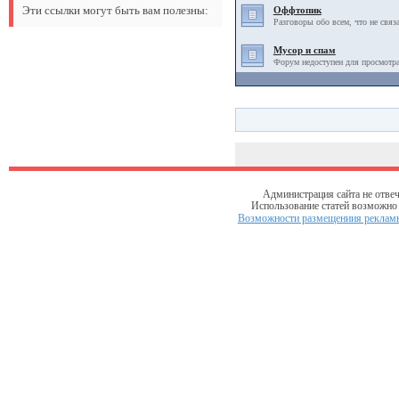
Эти ссылки могут быть вам полезны:
Оффтопик
Разговоры обо всем, что не связ
Мусор и спам
Форум недоступен для просмотра
Администрация сайта не отвеч
Использование статей возможно т
Возможности размещениия рекламы