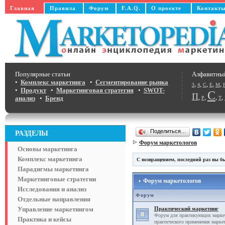
Главная
Правила
Форум
F.A.Q.
О проекте
Контакт
Популярные статьи
Алфавитны
•
Комплекс маркетинга
•
Сегментирование рынка
,
,
,
,
,
3
4
C
E
M
•
Продукт
•
Маркетинговая стратегия
•
SWOT-
С
П
,
,
,
,
анализ
•
Бренд
Р
Т
Поделиться…
РАЗДЕЛЫ
Форум маркетологов
Основы маркетинга
Комплекс маркетинга
С возвращением, последний раз вы бы
Парадигмы маркетинга
Маркетинговые стратегии
Форум маркетологов
Исследования и анализ
Форум
Отдельные направления
Управление маркетингом
Практический маркетинг
Форум для практикующих маркет
Практика и кейсы
практического применения маркет