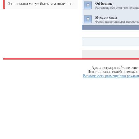
Эти ссылки могут быть вам полезны:
Оффтопик
Разговоры обо всем, что не связ
Мусор и спам
Форум недоступен для просмотра
Администрация сайта не отвеч
Использование статей возможно т
Возможности размещениия рекламы