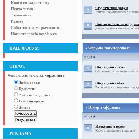
Книги по маркетингу
Студенческий форум
Психология
Учитесь на маркетолога? Учебны
Экономика
Разное
Поиски работы и сотрудни
События для маркетологов
Для размещения вакансий, объяв
Новости marketopedia.ru
НАШ ФОРУМ
Форумы Marketopedia.ru
Форум
ОПРОС
Обсуждение статей
Обсуждаем статьи энциклопедии.
Чем для вас является маркетинг?
Любимое дело
Обсуждение сайта
Ваши вопросы, замечания и пред
Профессия
Учебная дисциплина
Сфера интересов
Юмор и оффтопик
Другое
Форум
Маркетинг и юмор
Юмор в маркетинге и рекламе
РЕКЛАМА