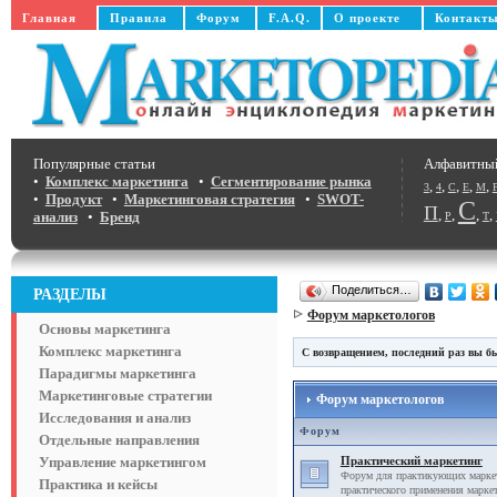
Главная
Правила
Форум
F.A.Q.
О проекте
Контакт
Популярные статьи
Алфавитны
•
Комплекс маркетинга
•
Сегментирование рынка
,
,
,
,
,
3
4
C
E
M
•
Продукт
•
Маркетинговая стратегия
•
SWOT-
С
П
,
,
,
,
анализ
•
Бренд
Р
Т
Поделиться…
РАЗДЕЛЫ
Форум маркетологов
Основы маркетинга
Комплекс маркетинга
С возвращением, последний раз вы бы
Парадигмы маркетинга
Маркетинговые стратегии
Форум маркетологов
Исследования и анализ
Форум
Отдельные направления
Управление маркетингом
Практический маркетинг
Форум для практикующих маркет
Практика и кейсы
практического применения маркет